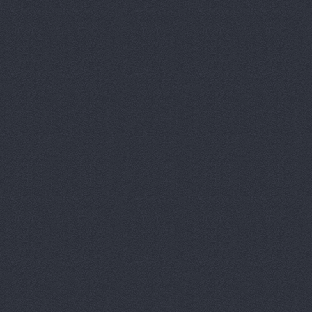
Автолюбит
АвтоМаг, м
АвтоМаг, м
Автомагази
Автомагази
Автомагази
Автомагик
Автомир, О
Автомир, О
Автозаводс
Автомир, О
Трубный про