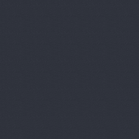
АвтоМотор
Мензелински
Автопартн
Автопрести
Автопрести
АвтоРесур
Авторесурс
Авторитет,
АвтоСвет,
АвтоСветК
Автосила-С