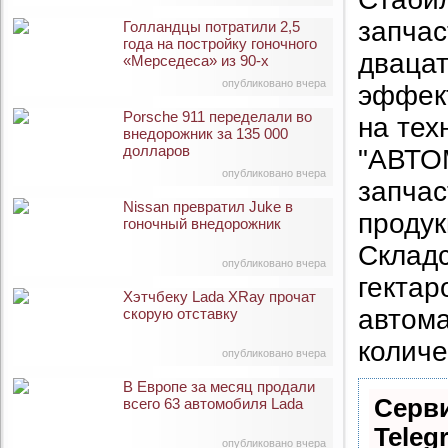
запчас
Голландцы потратили 2,5
года на постройку гоночного
дваца
«Мерседеса» из 90-х
опубликовано вчера
эффект
Porsche 911 переделали во
на тех
внедорожник за 135 000
долларов
"АВТОМ
опубликовано вчера
запчас
Nissan превратил Juke в
продук
гоночный внедорожник
Складс
опубликовано вчера
гектар
Хэтчбеку Lada XRay прочат
автом
скорую отставку
количе
опубликовано вчера
В Европе за месяц продали
Серви
всего 63 автомобиля Lada
Teleg
опубликовано вчера