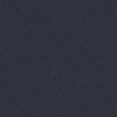
Авто-М, ма
Авто-Стил
Авто-Стил
АвтоDom, 
АвтоDom, 
АвтоMix, м
АвтоАптек
АвтоБан, м
АвтоГум, а
Автозапчас