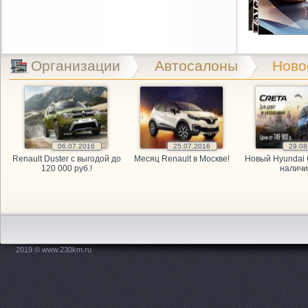
AutoParts,
Detali Mits
Организации
Автосалоны
Ново
Elabuga Pa
Emex, инте
Emex, инте
06.07.2016
25.07.2016
29.08
Renault Duster с выгодой до
Месяц Renault в Москве!
Новый Hyundai 
Emex, инте
120 000 руб.!
наличи
Exist, инт
Favorit-Av
FenixAвто,
2019 © www.230km.ru
Fiat, мага