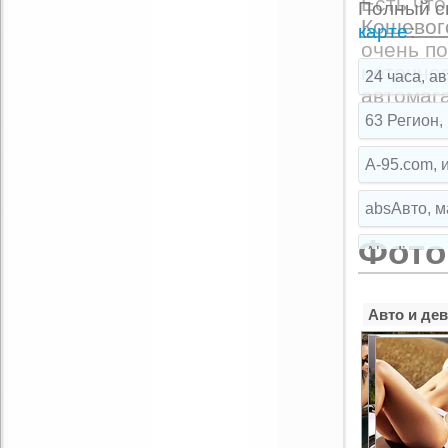
Есть что
Полный сп
Кошевого
E-mail:
*
карте
:
очень по
неточнос
24 часа, а
автомага
Комментарий:
63 Регион,
A-95.com, 
absАвто, м
Фото
Akadia, ма
Auto Leade
Авто и де
Autoforum,
Automaster
Automotus,