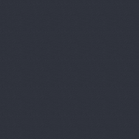
Автойл-Це
Автокомм, 
АвтоКомпле
АвтоКомпл
Автокомпле
Казанский п
Автокомфор
Автокрепеж
Автолидер,
Автолюбит
Автолюбит