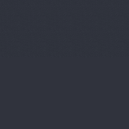
Автотехрег
Автохимсе
Автоцентр
АвтоШанс,
АвтоШанс,
Автоштат, 
Автоштат, 
Автоэстети
Агентство 
ГУП, предс