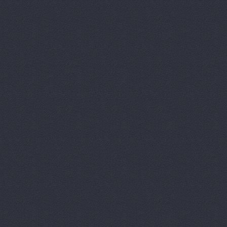
Slukin, ма
Turbo, маг
Авангард,
Авента, О
Авто Лтд, 
Авто+, то
Авто-дом, 
Казанский п
Авто-дом, 
Авто-Кедр,
Авто-Кедр,