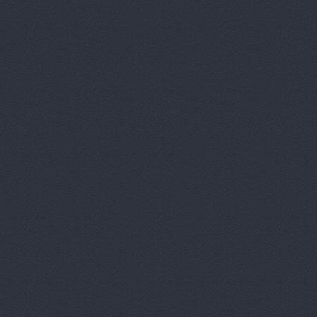
Gambrinus-
Gambrinus-
Good Will,
GoodZone, 
Logan Shop
OmegaDriv
Raros.ru, 
Real Parts
Redi Auto,
ReMark, ма
RVK Auto, 