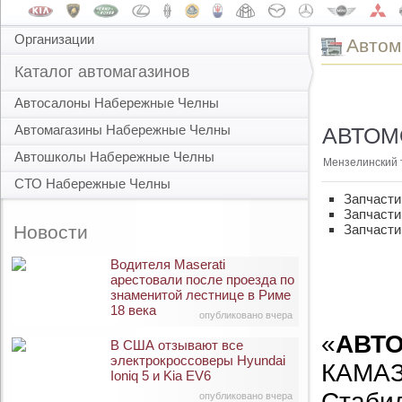
Организации
Автом
Каталог автомагазинов
Автосалоны Набережные Челны
Автомагазины Набережные Челны
АВТОМО
Автошколы Набережные Челны
Мензелинский т
СТО Набережные Челны
Запчасти
Запчасти
Новости
Запчасти
Водителя Maserati
арестовали после проезда по
знаменитой лестнице в Риме
18 века
опубликовано вчера
«
АВТ
В США отзывают все
электрокроссоверы Hyundai
КАМАЗ,
Ioniq 5 и Kia EV6
Стаби
опубликовано вчера