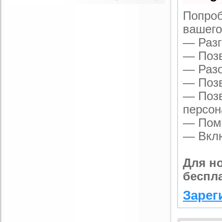
Попроб
вашего
— Разг
— Позв
— Разо
— Позв
— Позв
персон
— Помо
— Вклю
Для н
беспл
Зарег