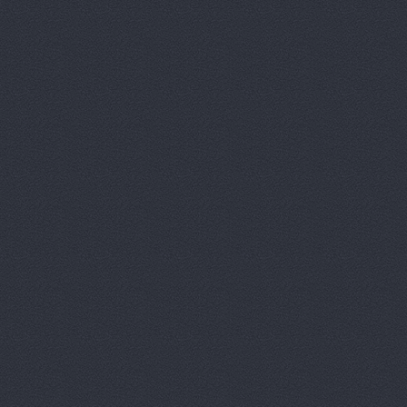
Вираж Z, а
ВК, торгов
Волга, маг
Гарант, се
Гарант, се
Гарант, се
Глобус-авт
Грин, ООО,
ДИЛИЖАНС
Дядя Степа