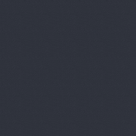
Арсенал-Ав
АСВ-Техни
АСК, магаз
Атлант-М Н
Атлант-М Н
БЕЛАЗ, ОО
Белорусск
Белтехснаб
Бизнес ЮН
Верона-Мо