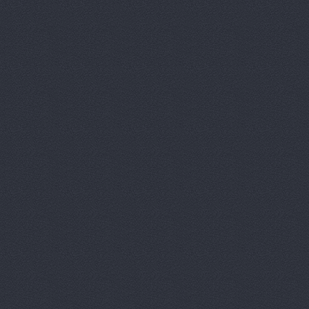
АГРО-мАСТ
АгроДеталь
АгроДеталь
Агромашза
Агромашсе
АгроМир, 
АгроТрейд
АЛЕКСЕЙ-М
Арсенал-Ав
Арсенал-Ав