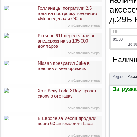
аксесс
Голландцы потратили 2,5
года на постройку гоночного
д.29Б 
«Мерседеса» из 90-х
опубликовано вчера
ПН
Porsche 911 переделали во
09:30
внедорожник за 135 000
18:0
долларов
опубликовано вчера
Наличн
Nissan превратил Juke в
гоночный внедорожник
Адрес:
Росс
опубликовано вчера
Загрузка 
Хэтчбеку Lada XRay прочат
скорую отставку
опубликовано вчера
В Европе за месяц продали
всего 63 автомобиля Lada
опубликовано вчера