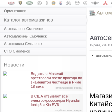
Организации
Автом
Каталог автомагазинов
Автосалоны Смоленск
Автомагазины Смоленск
АвтоСен
Автошколы Смоленск
Кирова, 29Б К.
СТО Смоленск
автозапч
Новости
Водителя Maserati
арестовали после проезда по
знаменитой лестнице в Риме
18 века
опубликовано вчера
Магази
В США отзывают все
электрокроссоверы Hyundai
Китайс
Ioniq 5 и Kia EV6
наличи
опубликовано вчера