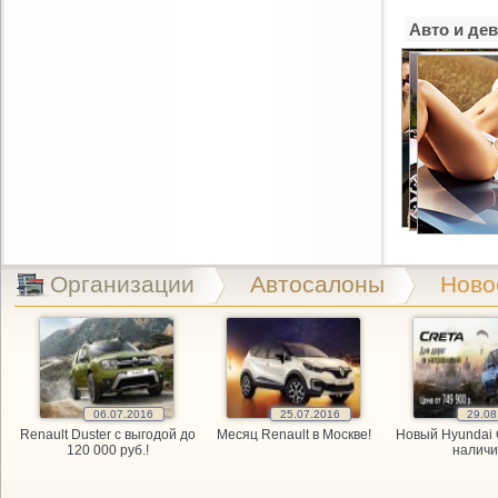
REMZONA, 
Авто и де
TIR, магаз
Truck Mast
Unocal, ма
VIDIparts,
VIN-авто, 
Организации
Автосалоны
Ново
VIN-авто, 
А-Деталь, 
06.07.2016
25.07.2016
29.08
Авто-Лига,
Renault Duster с выгодой до
Месяц Renault в Москве!
Новый Hyundai 
120 000 руб.!
наличи
Авто-миг-л