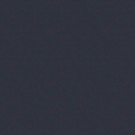
Автомаркет
Автомаркет
Автомастер
Автопартне
Автопланет
АВТОСТОП,
Автостоп, 
АвтоТехСт
АвтоФьюжн
Автоэкспо,