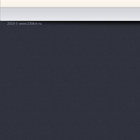
Авто-Прайд
АВТО-СКЛА
2019 © www.230km.ru
АВТО-СКЛА
АВТО-СКЛА
АвтоParts.
АвтоRUS67
Автогамма,
АВТОДЕЛО,
АВТОДЕЛО,
АВТОДЕЛО,