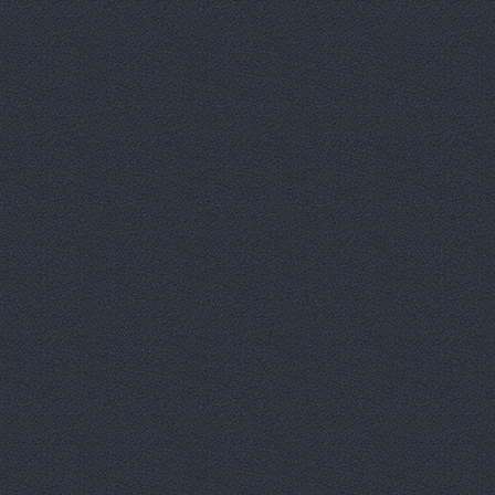
Автозапча
АвтоКИТ, м
АвтоКлонда
Автокомпле
АвтоКорт, 
АвтоКорт, 
АвтоКорт, 
Автократ, 
Автократ, 
АВТОМАГ, 
Автомагази