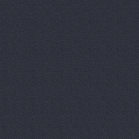
ЕВРОПАРТ 
За рулем, 
Иномарка,
ИНОМАРКА6
КАРДБЕЛ, 
КИА ЦЕНТР
КиБ, магаз
КИОТО-Сер
Клаксон, а
Контакт, а
КОНТАКТ, 