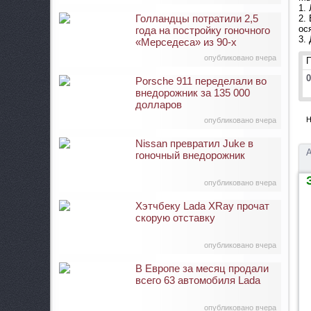
1.
Голландцы потратили 2,5
2.
ос
года на постройку гоночного
3.
«Мерседеса» из 90-х
опубликовано вчера
0
Porsche 911 переделали во
внедорожник за 135 000
долларов
Н
опубликовано вчера
Nissan превратил Juke в
А
гоночный внедорожник
З
опубликовано вчера
Хэтчбеку Lada XRay прочат
скорую отставку
опубликовано вчера
В Европе за месяц продали
всего 63 автомобиля Lada
опубликовано вчера