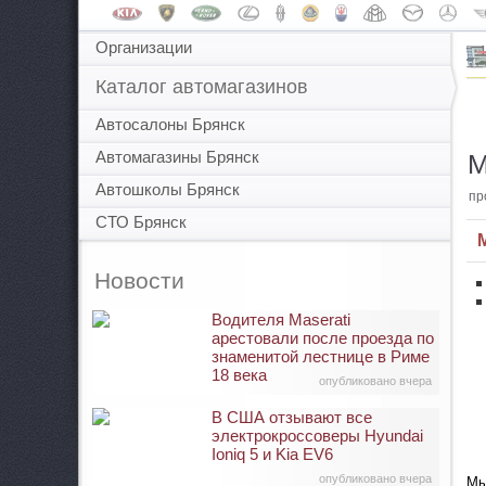
Организации
Каталог автомагазинов
Автосалоны Брянск
Автомагазины Брянск
М
Автошколы Брянск
пр
СТО Брянск
M
Новости
Водителя Maserati
арестовали после проезда по
знаменитой лестнице в Риме
18 века
опубликовано вчера
В США отзывают все
электрокроссоверы Hyundai
Ioniq 5 и Kia EV6
опубликовано вчера
Мы