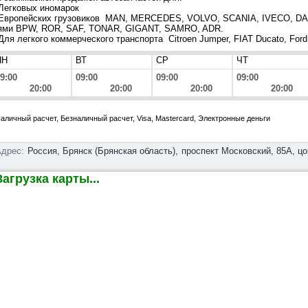
 Легковых иномарок
 Европейских грузовиков MAN, MERCEDES, VOLVO, SCANIA, IVECO, DA
ями BPW, ROR, SAF, TONAR, GIGANT, SAMRO, ADR.
 Для легкого коммерческого транспорта Citroen Jumper, FIAT Ducato, Ford T
ПН
ВТ
СР
ЧТ
9:00
09:00
09:00
09:00
20:00
20:00
20:00
20:00
аличный расчет, Безналичный расчет, Visa, Mastercard, Электронные деньги
дрес:
Россия, Брянск (Брянская область),
проспект Московский, 85А, ц
агрузка карты...