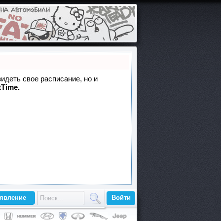
видеть свое расписание, но и
tTime.
ъявление
Войти