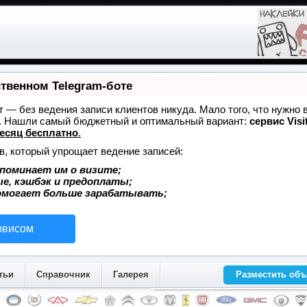
ственном Telegram-боте
ет — без ведения записи клиентов никуда. Мало того, что нужно 
е. Нашли самый бюджетный и оптимальный вариант:
сервис Visi
есяц бесплатно
.
в, который упрощает ведение записей:
поминает им о визите;
ые, кэшбэк и предоплаты;
омогает больше зарабатывать;
рвисом
тьи
Справочник
Галерея
Разместить об