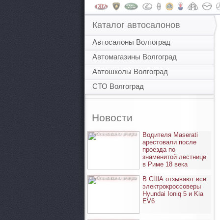
Каталог автосалонов
Автосалоны Волгоград
Автомагазины Волгоград
Автошколы Волгоград
СТО Волгоград
Новости
опубликовано вчера
Водителя Maserati
арестовали после
проезда по
знаменитой лестнице
в Риме 18 века
опубликовано вчера
В США отзывают все
электрокроссоверы
Hyundai Ioniq 5 и Kia
EV6