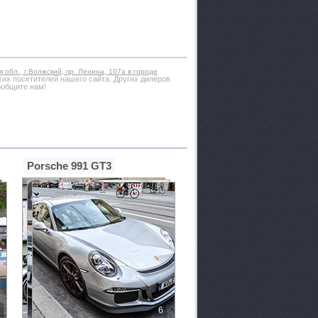
 обл., г.Волжский, пр. Ленина, 107а в городе
их посетителей нашего сайта. Других дилеров
ообщите нам!
Porsche 991 GT3
6