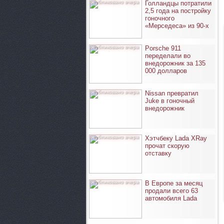
опубликовано вчера
Голландцы потратили
2,5 года на постройку
гоночного
«Мерседеса» из 90-х
опубликовано вчера
Porsche 911
переделали во
внедорожник за 135
000 долларов
опубликовано вчера
Nissan превратил
Juke в гоночный
внедорожник
опубликовано вчера
Хэтчбеку Lada XRay
прочат скорую
отставку
опубликовано вчера
В Европе за месяц
продали всего 63
автомобиля Lada