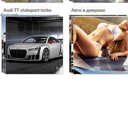
Used Cars, салон подержанных автомобилей
Audi TT clubsport turbo
Авто и девушки
Землячки, 25
Concept
Used Cars, салон подержанных автомобилей
Вильнюсская, 42
А-Моторс
пр. Жукова 74
А-Центр, автосалон
Волжский, Профсоюзов бульвар, 1Б
5
65
А-Центр, автосалон
Волжский, Труда площадь, 4
А.С.-Авто
ул. Землячки, д. 11
А.С.-Авто (Техцентр)
ш. Авиаторов, д. 11
А.С.-Авто, автоцентр
Авиаторов шоссе, 11
А.С.-Авто, автоцентр
Землячки, 11