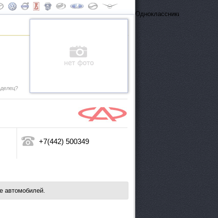
ОдноклассникиВконтактеFa
аделец?
+7(442) 500349
е автомобилей.