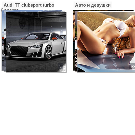
Used Cars, салон подержанных автомобилей
Audi TT clubsport turbo
Авто и девушки
Землячки, 25
Concept
Used Cars, салон подержанных автомобилей
Вильнюсская, 42
А-Моторс
пр. Жукова 74
А-Центр, автосалон
Волжский, Профсоюзов бульвар, 1Б
5
65
А-Центр, автосалон
Волжский, Труда площадь, 4
А.С.-Авто
ул. Землячки, д. 11
А.С.-Авто (Техцентр)
ш. Авиаторов, д. 11
А.С.-Авто, автоцентр
Авиаторов шоссе, 11
А.С.-Авто, автоцентр
Землячки, 11
Аванта, магазин подержанных автомобилей