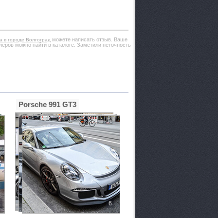
можете написать отзыв. Ваше
а в городе Волгоград
леров можно найти в каталоге. Заметили неточность
Porsche 991 GT3
6