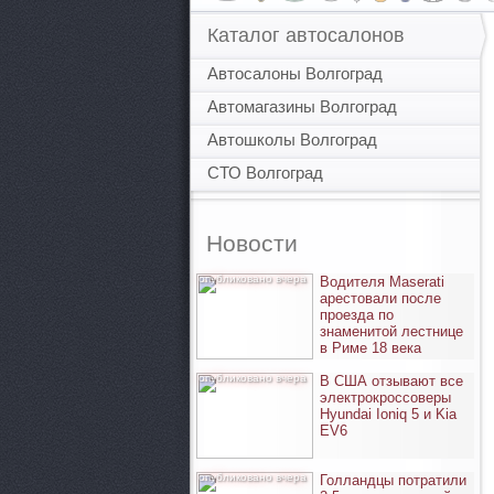
Каталог автосалонов
Автосалоны Волгоград
Автомагазины Волгоград
Автошколы Волгоград
СТО Волгоград
Новости
опубликовано вчера
Водителя Maserati
арестовали после
проезда по
знаменитой лестнице
в Риме 18 века
опубликовано вчера
В США отзывают все
электрокроссоверы
Hyundai Ioniq 5 и Kia
EV6
опубликовано вчера
Голландцы потратили