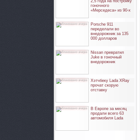
2,5 года на постройку
гоночного
«Мерседеса» из 90-х
опубликовано вчера
Porsche 911
переделали во
внедорожник за 135
000 долларов
опубликовано вчера
Nissan превратил
Juke в гоночный
внедорожник
опубликовано вчера
Хэтчбеку Lada XRay
прочат скорую
отставку
опубликовано вчера
В Европе за месяц
продали всего 63
автомобиля Lada