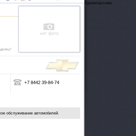
ОдноклассникиВконтактеFa
аделец?
+7 8442 39-84-74
ское обслуживание автомобилей.