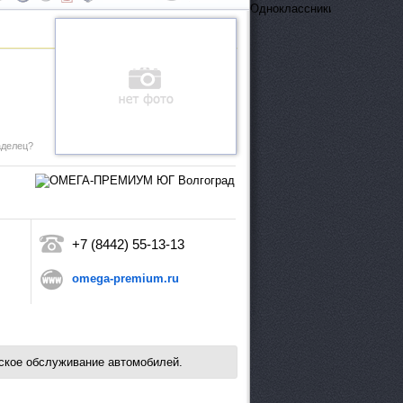
ОдноклассникиВконтактеFa
аделец?
+7 (8442) 55-13-13
omega-premium.ru
кое обслуживание автомобилей.