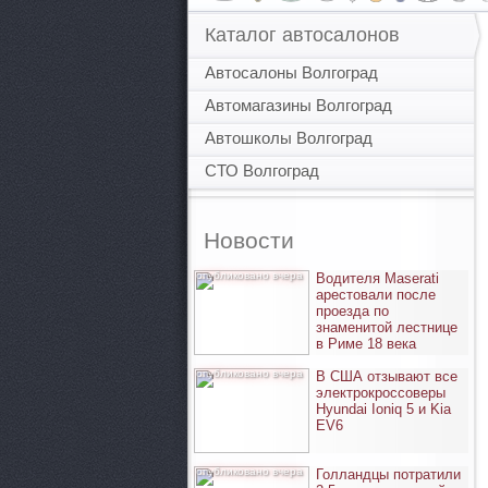
Каталог автосалонов
Автосалоны Волгоград
Автомагазины Волгоград
Автошколы Волгоград
СТО Волгоград
Новости
опубликовано вчера
Водителя Maserati
арестовали после
проезда по
знаменитой лестнице
в Риме 18 века
опубликовано вчера
В США отзывают все
электрокроссоверы
Hyundai Ioniq 5 и Kia
EV6
опубликовано вчера
Голландцы потратили