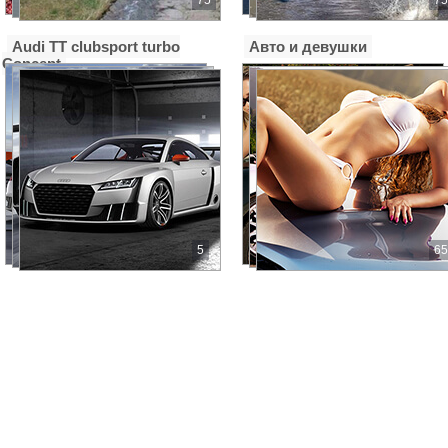
Землячки, 31д
Used Cars, салон подержанных автомобилей
Audi TT clubsport turbo
Авто и девушки
Землячки, 25
Concept
Used Cars, салон подержанных автомобилей
Вильнюсская, 42
А-Моторс
пр. Жукова 74
А-Центр, автосалон
Волжский, Профсоюзов бульвар, 1Б
5
65
А-Центр, автосалон
Волжский, Труда площадь, 4
А.С.-Авто
ул. Землячки, д. 11
А.С.-Авто (Техцентр)
ш. Авиаторов, д. 11
А.С.-Авто, автоцентр
Авиаторов шоссе, 11
А.С.-Авто, автоцентр
Землячки, 11