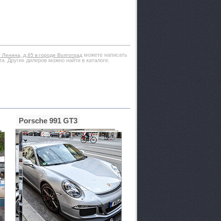
можете написать
 Ленина, д.65 в городе Волгоград
а. Других дилеров можно найти в каталоге.
Porsche 991 GT3
6