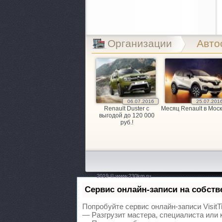
Организации
Авто
06.07.2016
25.07.201
Renault Duster с
Месяц Renault в Моск
выгодой до 120 000
руб.!
2019 © www.230km.ru
Сервис онлайн-записи на собств
Попробуйте сервис онлайн-записи VisitT
— Разгрузит мастера, специалиста или 