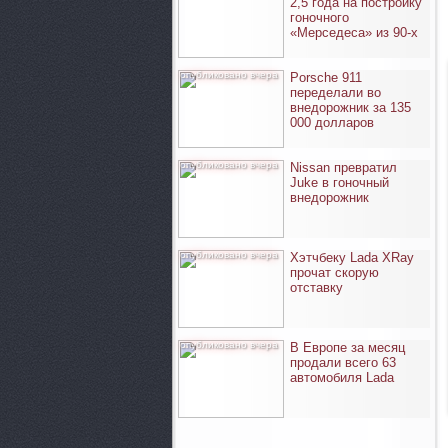
2,5 года на постройку
гоночного
«Мерседеса» из 90-х
опубликовано вчера
Porsche 911
переделали во
внедорожник за 135
000 долларов
опубликовано вчера
Nissan превратил
Juke в гоночный
внедорожник
опубликовано вчера
Хэтчбеку Lada XRay
прочат скорую
отставку
опубликовано вчера
В Европе за месяц
продали всего 63
автомобиля Lada