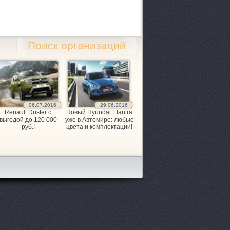
Поиск организаций
06.07.2016
29.06.2016
Renault Duster с
Новый Hyundai Elantra
выгодой до 120 000
уже в Автомире: любые
руб.!
цвета и комплектации!