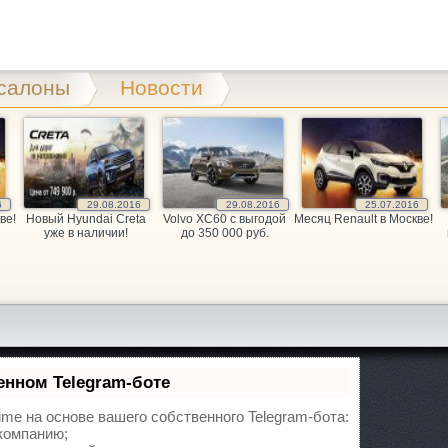
Аванта, магазин подержанных автомобилей
Волжский, Максима Горького, 41
салоны
Новости
Авто-Волга-Раст
ул. Новодвинская, 31
Авто-Хит, магазин подержанных автомобилей
30 лет Победы бульвар, 39
АвтоВираж, сеть автосалонов
Азизбекова, 77
6
29.08.2016
29.08.2016
25.07.2016
ве!
Новый Hyundai Creta
Volvo XC60 c выгодой
Месяц Renault в Москве!
АвтоВираж, сеть автосалонов
уже в наличии!
до 350 000 руб.
Волжский, Оломоуцкая, 8а
АвтоВираж, сеть автосалонов
Дзержинского площадь, 1Б
АвтоМастер, салон подержанных автомобилей
Новодвинская, 31
енном Telegram-боте
Автомир, автосалон
64 Армии, 145а/1
ime на основе вашего собственного Telegram-бота:
компанию;
АВТОПОИНТ ЮГ
пр-т Ленина, д.65