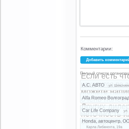
Комментарии:
Добавить комментари
Ваше имя:
*
Полный список организац
Если есть чт
E-mail:
*
находится по а
A.C. АВТО
ул. Шекснин
можете напи
очень полезн
Alfa Romeo Волгогра
Комментарий:
Других дилер
Car Life Company
ул.
неточность и
сообщите на
Honda, автоцентр, О
Карла Либкнехта, 19а