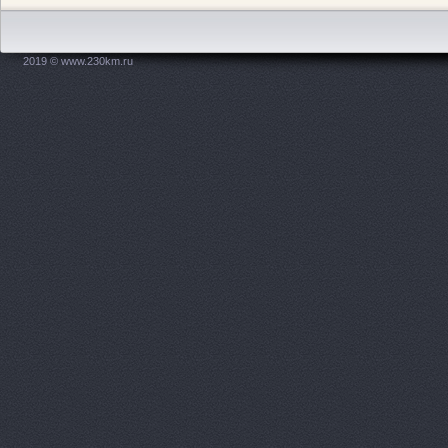
АвтоМастер, салон 
Новодвинская, 31
2019 © www.230km.ru
Автомир, автосалон
АВТОПОИНТ ЮГ
пр-
Автосалон, ООО Авт
Автосалон, ООО Оме
Ленина проспект, 65а
Автосалон, ООО Эки
АвтоСоюз Трасса, се
автомобилей
Ленина 
АвтоСоюз Трасса, се
автомобилей
Новикова
АвтоСоюз Трасса, се