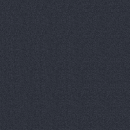
Лексус-Волгоград, ав
Маг-Авто, автосалон
Магазин подержанны
Вектор
Дегтярёва, 16
МВК
Волгоградская обл.,
Мир Авто, автоцентр
НВ-Авто
ул.Авторемонт
НВ-АВТО
ул. Авторемо
НВ-Авто, автосалон
Олми, автоцентр
Мар
ОМЕГА-ПРЕМИУМ Ю
Проспект Ленина, 65 (сал
(сервис)