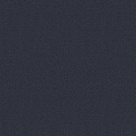
Волга-Раст-Спорт
ул
ВолгаАвтоГрад
Аптеч
ВолгаАвтоГрад
ул. И
ВолгаАвтоГрад
ул. К
ВолгаАвтоГрад -
ул. 
ВолгаАвтоГрад, сеть
Историческая, 191
ВолгаАвтоГрад, сеть
Историческая, 191д
ВолгаАвтоГрад, сеть
Коммунистическая, 23
ВолгаАвтоТрейд, авт
Волготехснаб, ООО, 