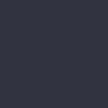
Моторная, 34
Волготехснаб, ООО, 
40 лет ВЛКСМ, 94а
Восток-3, автоцентр
Домограф, автосалон
Евразия
шоссе Авиатор
Звезда Поволжья
ул
Зеленое Кольцо, авт
Университетский проспект
Камус-авто, магазин
Волжский, Ленина проспе
Лексус-Волгоград - 
Lexus (Лексус)
проспе