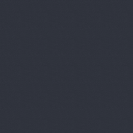
АМК, автоцентр
Зеви
Арконт
ул. Неждановой,
АРКОНТ
ул. Землячки, 
Арконт
ул. Ерёменко, 7б
АРКОНТ
ул.Землячки, 1
АРКОНТ
ул. Рокоссовско
Арконт Север
ул. Вил
Арконт Спарта
ул. Ви
Арконт, сеть автоцен
Арконт, сеть автоцен