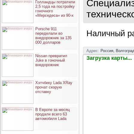
Специализ
опубликовано вчера
Голландцы потратили
2,5 года на постройку
гоночного
техническ
«Мерседеса» из 90-х
опубликовано вчера
Porsche 911
Наличный р
переделали во
внедорожник за 135
000 долларов
Адрес:
Россия, Волгоград
опубликовано вчера
Nissan превратил
Загрузка карты...
Juke в гоночный
внедорожник
опубликовано вчера
Хэтчбеку Lada XRay
прочат скорую
отставку
опубликовано вчера
В Европе за месяц
продали всего 63
автомобиля Lada