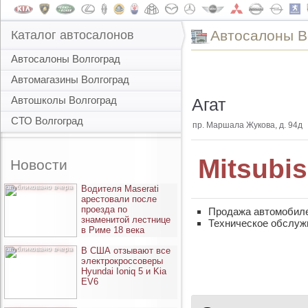
Автоcалоны В
Каталог автосалонов
Автосалоны Волгоград
Автомагазины Волгоград
Автошколы Волгоград
Агат
СТО Волгоград
пр. Маршала Жукова, д. 94д
Mitsubis
Новости
опубликовано вчера
Водителя Maserati
арестовали после
проезда по
Продажа автомобил
знаменитой лестнице
Техническое обслуж
в Риме 18 века
опубликовано вчера
В США отзывают все
электрокроссоверы
Hyundai Ioniq 5 и Kia
EV6