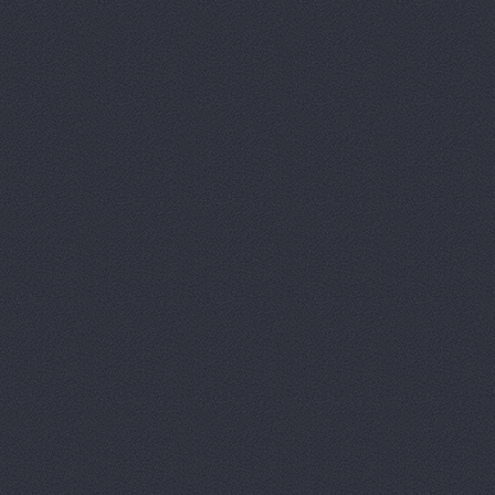
Агат
пр. Маршала Жукова
АГАТ Виктория
400105
Агат, сеть автоцентро
Агат, сеть автоцентро
Маршала Жукова проспек
Агат, сеть автоцентро
Агат, сеть автоцентро
Агат, сеть автоцентро
Агат, сеть автоцентро
Агат, сеть автоцентро
Агат-Авто
ул. Черепове