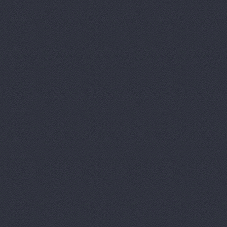
Бавария Моторс
ул. 
ВАЛ, торгово-трансп
Краснополянская, 23
Вираж
пр. Ленина, д.10
Волга-Раст
ул. Землячк
Волга-Раст, сеть авт
Волга-Раст, сеть авт
Карла Либкнехта, 19а
Волга-Раст, сеть авт
Волга-Раст, сеть авт
Волга-Раст-Октава
у