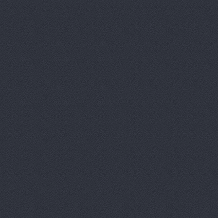
Агат
пр. Маршала Жукова
АГАТ Виктория
400105
Агат, сеть автоцентро
Агат, сеть автоцентро
Маршала Жукова проспек
Агат, сеть автоцентро
Агат, сеть автоцентро
Агат, сеть автоцентро
Агат, сеть автоцентро
Агат, сеть автоцентро
Агат-Авто
ул. Черепове