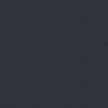
Волга-Раст-Спорт
ул
ВолгаАвтоГрад
Аптеч
ВолгаАвтоГрад
ул. И
ВолгаАвтоГрад
ул. К
ВолгаАвтоГрад -
ул. 
ВолгаАвтоГрад, сеть
Историческая, 191
ВолгаАвтоГрад, сеть
Историческая, 191д
ВолгаАвтоГрад, сеть
Коммунистическая, 23
ВолгаАвтоТрейд, авт
Волготехснаб, ООО, 