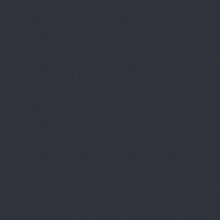
АМК, автоцентр
Зеви
Арконт
ул. Неждановой,
АРКОНТ
ул. Землячки, 
Арконт
ул. Ерёменко, 7б
АРКОНТ
ул.Землячки, 1
АРКОНТ
ул. Рокоссовско
Арконт Север
ул. Вил
Арконт Спарта
ул. Ви
Арконт, сеть автоцен
Арконт, сеть автоцен