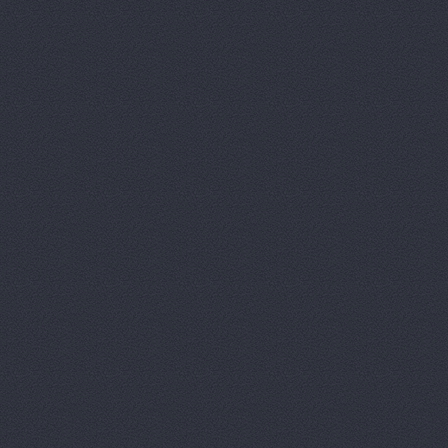
Лексус-Волгоград, ав
Маг-Авто, автосалон
Магазин подержанны
Вектор
Дегтярёва, 16
МВК
Волгоградская обл.,
Мир Авто, автоцентр
НВ-Авто
ул.Авторемонт
НВ-АВТО
ул. Авторемо
НВ-Авто, автосалон
Олми, автоцентр
Мар
ОМЕГА-ПРЕМИУМ Ю
Проспект Ленина, 65 (сал