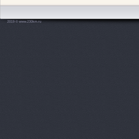
Дзержинского площадь, 1
АвтоМастер, салон 
Новодвинская, 31
2019 © www.230km.ru
Автомир, автосалон
АВТОПОИНТ ЮГ
пр-
Автосалон, ООО Авт
Автосалон, ООО Оме
Ленина проспект, 65а
Автосалон, ООО Эки
АвтоСоюз Трасса, се
автомобилей
Ленина 
АвтоСоюз Трасса, се
автомобилей
Новикова
АвтоСоюз Трасса, се