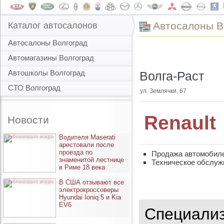
Автоcалоны В
Каталог автосалонов
Автосалоны Волгоград
Автомагазины Волгоград
Автошколы Волгоград
Волга-Раст
СТО Волгоград
ул. Землячки, 67
Renault
Новости
опубликовано вчера
Водителя Maserati
арестовали после
проезда по
Продажа автомобил
знаменитой лестнице
Техническое обслуж
в Риме 18 века
опубликовано вчера
В США отзывают все
электрокроссоверы
Hyundai Ioniq 5 и Kia
EV6
Специализ