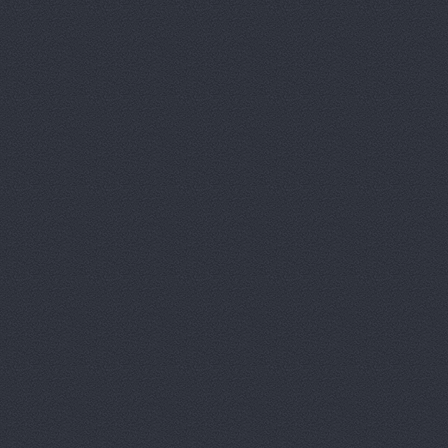
Университетский проспек
Бавария Моторс
ул. 
ВАЛ, торгово-трансп
Краснополянская, 23
Вираж
пр. Ленина, д.10
Волга-Раст
ул. Землячк
Волга-Раст, сеть авт
Волга-Раст, сеть авт
Карла Либкнехта, 19а
Волга-Раст, сеть авт
Волга-Раст, сеть авт
Волга-Раст-Октава
у