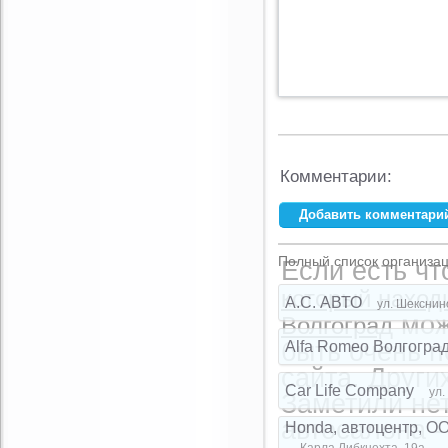
Комментарии:
Добавить комментари
Ваше имя:
*
Полный список организац
Если есть чт
E-mail:
*
который находи
A.C. АВТО
ул. Шекснин
мож
Волгоград
быть очень 
Alfa Romeo Волгогра
Комментарий:
сайта. Други
Car Life Company
ул.
Заметили не
автосалона -
Honda, автоцентр, О
Карла Либкнехта, 19а