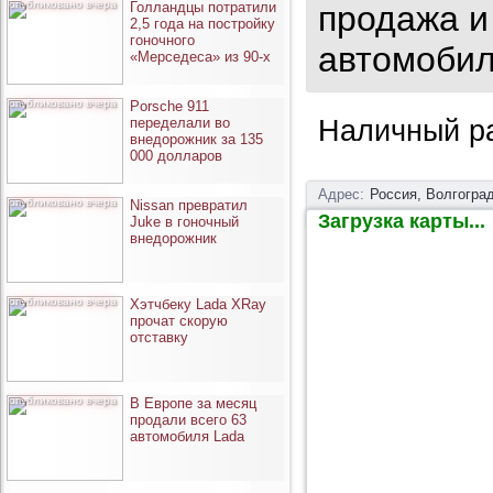
опубликовано вчера
Голландцы потратили
продажа и
2,5 года на постройку
гоночного
автомобил
«Мерседеса» из 90-х
опубликовано вчера
Porsche 911
переделали во
Наличный р
внедорожник за 135
000 долларов
Адрес:
Россия, Волгоград
опубликовано вчера
Nissan превратил
Загрузка карты...
Juke в гоночный
внедорожник
опубликовано вчера
Хэтчбеку Lada XRay
прочат скорую
отставку
опубликовано вчера
В Европе за месяц
продали всего 63
автомобиля Lada