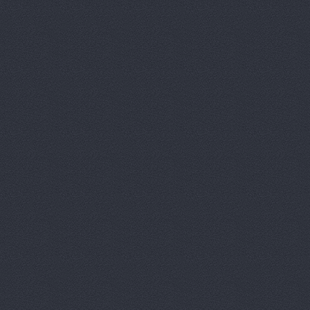
Моторная, 34
Волготехснаб, ООО, 
40 лет ВЛКСМ, 94а
Восток-3, автоцентр
Домограф, автосалон
Евразия
шоссе Авиатор
Звезда Поволжья
ул
Зеленое Кольцо, авт
Университетский проспект
Камус-авто, магазин
Волжский, Ленина проспе
Лексус-Волгоград - 
Lexus (Лексус)
проспе