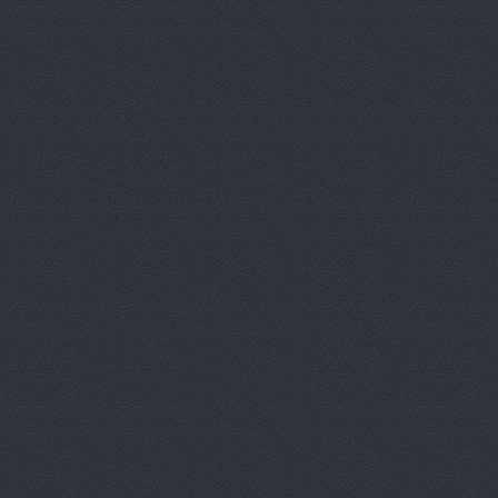
АМК, автоцентр
Зеви
Арконт
ул. Неждановой,
АРКОНТ
ул. Землячки, 
Арконт
ул. Ерёменко, 7б
АРКОНТ
ул.Землячки, 1
АРКОНТ
ул. Рокоссовско
Арконт Север
ул. Вил
Арконт Спарта
ул. Ви
Арконт, сеть автоцен
Арконт, сеть автоцен