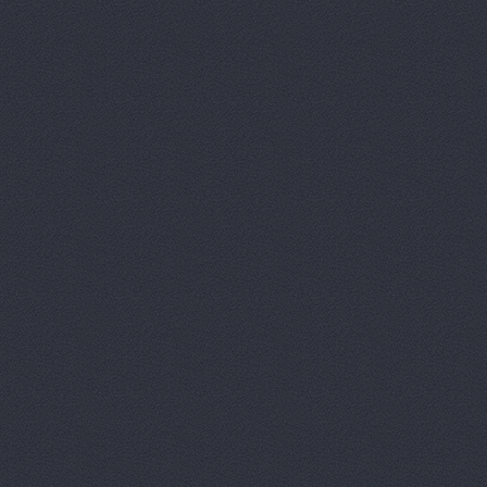
Агат
пр. Маршала Жукова
АГАТ Виктория
400105
Агат, сеть автоцентро
Агат, сеть автоцентро
Маршала Жукова проспек
Агат, сеть автоцентро
Агат, сеть автоцентро
Агат, сеть автоцентро
Агат, сеть автоцентро
Агат, сеть автоцентро
Агат-Авто
ул. Черепове