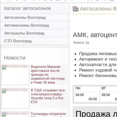
Автоcалоны В
Каталог автосалонов
Автосалоны Волгоград
Автомагазины Волгоград
Автошколы Волгоград
АМК, автоцен
СТО Волгоград
Зевина, 3д
Продажа легковы
Новости
Авторемонт и тех
Автозапчасти для
опубликовано вчера
Водителя Maserati
Ремонт ходовой ч
арестовали после
проезда по
Ремонт бензиновы
знаменитой лестнице
в Риме 18 века
ПН
ВТ
опубликовано вчера
В США отзывают все
электрокроссоверы
08:00
08:00
Hyundai Ioniq 5 и Kia
20:00
2
EV6
Продажа л
опубликовано вчера
Голландцы потратили