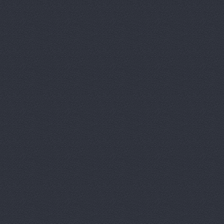
Волготехснаб, ООО, 
Моторная, 34
Волготехснаб, ООО, 
40 лет ВЛКСМ, 94а
Восток-3, автоцентр
Домограф, автосалон
Евразия
шоссе Авиатор
Звезда Поволжья
ул
Зеленое Кольцо, авт
Университетский проспект
Камус-авто, магазин
Волжский, Ленина проспе
Лексус-Волгоград - 
Lexus (Лексус)
проспе