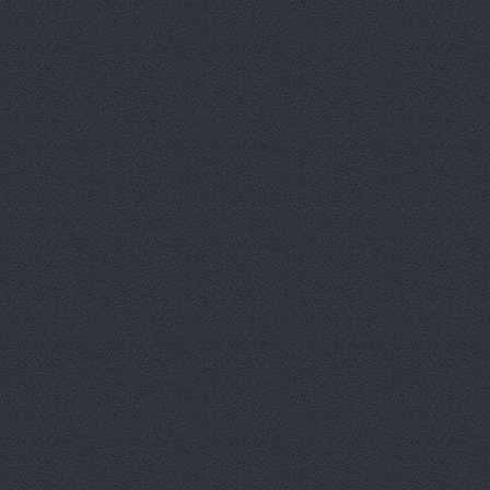
Университетский проспек
Бавария Моторс
ул. 
ВАЛ, торгово-трансп
Краснополянская, 23
Вираж
пр. Ленина, д.10
Волга-Раст
ул. Землячк
Волга-Раст, сеть авт
Волга-Раст, сеть авт
Карла Либкнехта, 19а
Волга-Раст, сеть авт
Волга-Раст, сеть авт
Волга-Раст-Октава
у