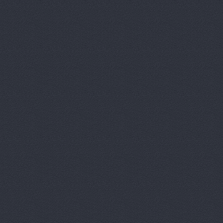
Волга-Раст-Спорт
ул
ВолгаАвтоГрад
Аптеч
ВолгаАвтоГрад
ул. И
ВолгаАвтоГрад
ул. К
ВолгаАвтоГрад -
ул. 
ВолгаАвтоГрад, сеть
Историческая, 191
ВолгаАвтоГрад, сеть
Историческая, 191д
ВолгаАвтоГрад, сеть
Коммунистическая, 23
ВолгаАвтоТрейд, авт