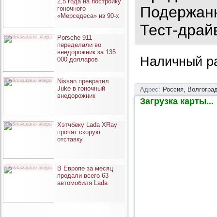
2,5 года на постройку
Подержанн
гоночного
«Мерседеса» из 90-х
Тест-драй
опубликовано вчера
Porsche 911
переделали во
внедорожник за 135
Наличный ра
000 долларов
опубликовано вчера
Nissan превратил
Juke в гоночный
Адрес:
Россия, Волгоград
внедорожник
Загрузка карты...
опубликовано вчера
Хэтчбеку Lada XRay
прочат скорую
отставку
опубликовано вчера
В Европе за месяц
продали всего 63
автомобиля Lada