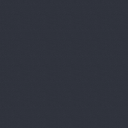
Лексус-Волгоград, ав
Маг-Авто, автосалон
Магазин подержанны
Вектор
Дегтярёва, 16
МВК
Волгоградская обл.,
Мир Авто, автоцентр
НВ-Авто
ул.Авторемонт
НВ-АВТО
ул. Авторемо
НВ-Авто, автосалон
Олми, автоцентр
Мар
ОМЕГА-ПРЕМИУМ Ю
Проспект Ленина, 65 (сал