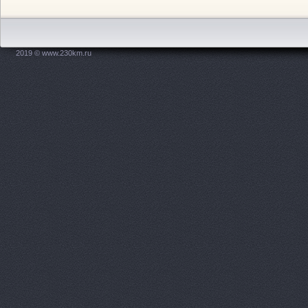
Дзержинского площадь, 1
АвтоМастер, салон 
Новодвинская, 31
2019 © www.230km.ru
Автомир, автосалон
АВТОПОИНТ ЮГ
пр-
Автосалон, ООО Авт
Автосалон, ООО Оме
Ленина проспект, 65а
Автосалон, ООО Эки
АвтоСоюз Трасса, се
автомобилей
Ленина 
АвтоСоюз Трасса, се
автомобилей
Новикова
АвтоСоюз Трасса, се