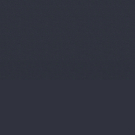
Пумас
Волгоградская обл
Регат-Авто, торговая
Электролесовская, 37
Салон подержанных 
Н.А.
Университетский про
Тахограф Сервис М, 
компания
Костюченко, 
Тойота Центр Волгог
Тойота Центр Волгогр
Авиаторов шоссе, 2г
ТрансФОР-Лада, авт
Трейд-Ин, салон под
Ленина проспект, 118Б
Трейд-Ин, салон под