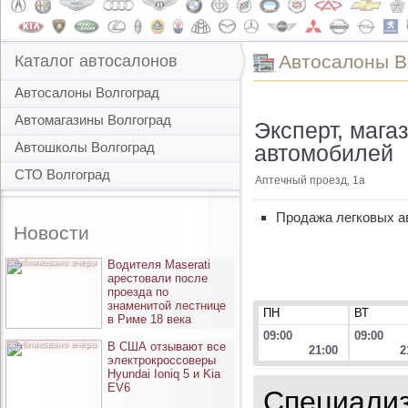
Автоcалоны В
Каталог автосалонов
Автосалоны Волгоград
Автомагазины Волгоград
Эксперт, мага
Автошколы Волгоград
автомобилей
СТО Волгоград
Аптечный проезд, 1а
Продажа легковых а
Новости
опубликовано вчера
Водителя Maserati
арестовали после
проезда по
знаменитой лестнице
ПН
ВТ
в Риме 18 века
09:00
09:00
опубликовано вчера
В США отзывают все
21:00
2
электрокроссоверы
Hyundai Ioniq 5 и Kia
EV6
Специализ