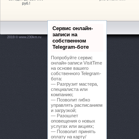
руб.!
АвтоВираж, сеть авт
Дзержинского площадь, 1
АвтоМастер, салон 
Сервис онлайн-
записи на
Новодвинская, 31
2019 © www.230km.ru
собственном
Telegram-боте
Автомир, автосалон
Попробуйте сервис
АВТОПОИНТ ЮГ
пр-
онлайн-записи VisitTime
на основе вашего
собственного Telegram-
Автосалон, ООО Авт
бота:
— Разгрузит мастера,
Автосалон, ООО Оме
специалиста или
Ленина проспект, 65а
компанию;
— Позволит гибко
управлять расписанием
Автосалон, ООО Эки
и загрузкой;
— Разошлет
АвтоСоюз Трасса, се
оповещения о новых
автомобилей
Ленина 
услугах или акциях;
— Позволит принять
АвтоСоюз Трасса, се
оплату на карту/