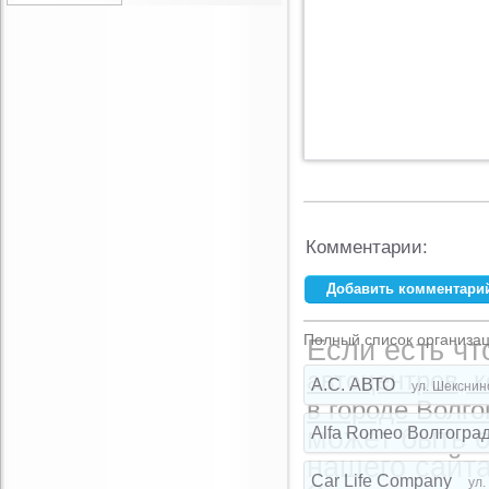
Комментарии:
Добавить комментари
Ваше имя:
*
Полный список организац
Если есть чт
E-mail:
*
автоцентров, 
A.C. АВТО
ул. Шекснин
в городе Волго
может быть 
Alfa Romeo Волгогра
Комментарий:
нашего сайта
Car Life Company
ул.