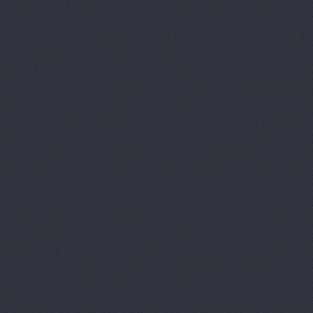
Ауди Центр Волгоград
Университетский проспек
Бавария Моторс
ул. 
ВАЛ, торгово-трансп
Краснополянская, 23
Вираж
пр. Ленина, д.10
Волга-Раст
ул. Землячк
Волга-Раст, сеть авт
Волга-Раст, сеть авт
Карла Либкнехта, 19а
Волга-Раст, сеть авт
Волга-Раст, сеть авт