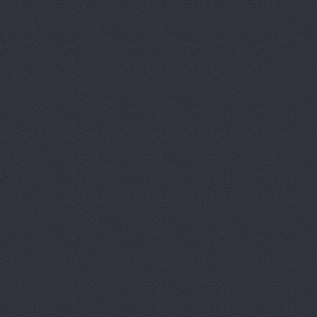
Волга-Раст-Октава
у
Волга-Раст-Спорт
ул
ВолгаАвтоГрад
Аптеч
ВолгаАвтоГрад
ул. И
ВолгаАвтоГрад
ул. К
ВолгаАвтоГрад -
ул. 
ВолгаАвтоГрад, сеть
Историческая, 191
ВолгаАвтоГрад, сеть
Историческая, 191д
ВолгаАвтоГрад, сеть
Коммунистическая, 23