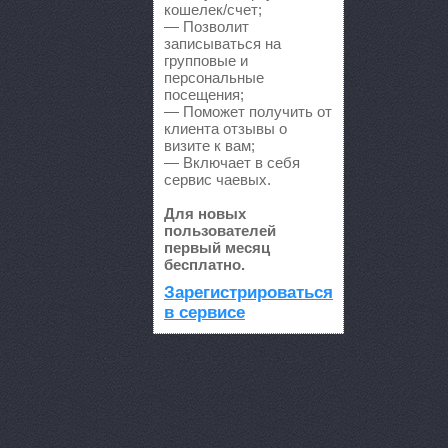
автомобилей
Новикова
кошелек/счет;
— Позволит
АвтоСоюз Трасса, се
записываться на
автомобилей
групповые и
Удмуртс
персональные
посещения;
Автоцентр
г. Волжский
— Поможет получить от
клиента отзывы о
визите к вам;
Автоцентр, ООО Авт
— Включает в себя
сервис чаевых.
Автоцентр, ООО Авт
Ленина проспект, 65а
Для новых
пользователей
Автоцентр, ООО Бар
первый месяц
бесплатно.
Автоцентр, ООО Вол
Зарегистрироваться
Волжский, Ленина проспек
в сервисе
Автоцентр, ООО Пум
Автоцентр-Юг, автос
Агат
ш.Авиаторов, 2а