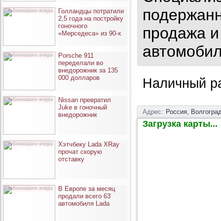
подержанн
опубликовано вчера
Голландцы потратили
2,5 года на постройку
гоночного
продажа и
«Мерседеса» из 90-х
автомобил
опубликовано вчера
Porsche 911
переделали во
внедорожник за 135
000 долларов
Наличный ра
опубликовано вчера
Nissan превратил
Juke в гоночный
Адрес:
Россия, Волгоград
внедорожник
Загрузка карты...
опубликовано вчера
Хэтчбеку Lada XRay
прочат скорую
отставку
опубликовано вчера
В Европе за месяц
продали всего 63
автомобиля Lada