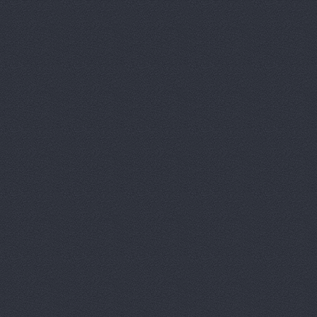
Агат-Авто
ул. Черепове
АМК, автоцентр
Зеви
Арконт
ул. Неждановой,
АРКОНТ
ул. Землячки, 
Арконт
ул. Ерёменко, 7б
АРКОНТ
ул.Землячки, 1
АРКОНТ
ул. Рокоссовско
Арконт Север
ул. Вил
Арконт Спарта
ул. Ви
Арконт, сеть автоцен