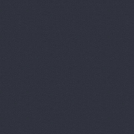
ВолгаАвтоТрейд, авт
Волготехснаб, ООО, 
Моторная, 34
Волготехснаб, ООО, 
40 лет ВЛКСМ, 94а
Восток-3, автоцентр
Домограф, автосалон
Евразия
шоссе Авиатор
Звезда Поволжья
ул
Зеленое Кольцо, авт
Университетский проспект
Камус-авто, магазин
Волжский, Ленина проспе
Лексус-Волгоград - 