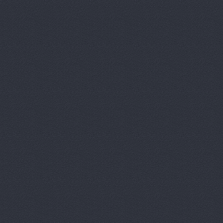
Агат
ш. Авиаторов 2а
Агат
пр. Маршала Жукова
АГАТ Виктория
400105
Агат, сеть автоцентро
Агат, сеть автоцентро
Маршала Жукова проспек
Агат, сеть автоцентро
Агат, сеть автоцентро
Агат, сеть автоцентро
Агат, сеть автоцентро
Агат, сеть автоцентро