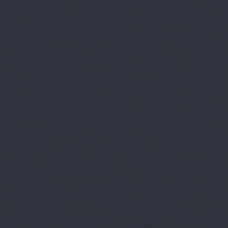
Lexus (Лексус)
проспе
Лексус-Волгоград, ав
Маг-Авто, автосалон
Магазин подержанны
Вектор
Дегтярёва, 16
МВК
Волгоградская обл.,
Мир Авто, автоцентр
НВ-Авто
ул.Авторемонт
НВ-АВТО
ул. Авторемо
НВ-Авто, автосалон
Олми, автоцентр
Мар