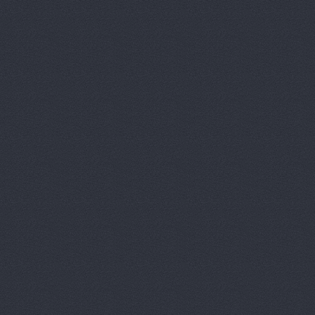
ОМЕГА-ПРЕМИУМ Ю
Проспект Ленина, 65 (сал
(сервис)
ООО ВолгаАвтоГрад
П-Сервис, сеть автоц
П-Сервис, сеть автоц
П-Сервис, сеть автоц
Героев Сталинграда прос
П-Сервис, сеть автоц
Плаза АвтоДар, сало
автомобилей
Азизбек
Пума Авто, автоцент
Пумас
ул. Землячки, 94