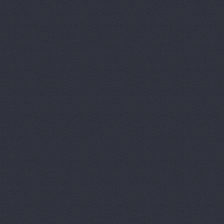
Лексус-Волгоград, ав
Маг-Авто, автосалон
Магазин подержанны
Вектор
Дегтярёва, 16
МВК
Волгоградская обл.,
Мир Авто, автоцентр
НВ-Авто
ул.Авторемонт
НВ-АВТО
ул. Авторемо
НВ-Авто, автосалон
Олми, автоцентр
Мар
ОМЕГА-ПРЕМИУМ Ю