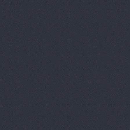
Агат-Авто
ул. Черепове
АМК, автоцентр
Зеви
Арконт
ул. Неждановой,
АРКОНТ
ул. Землячки, 
Арконт
ул. Ерёменко, 7б
АРКОНТ
ул.Землячки, 1
АРКОНТ
ул. Рокоссовско
Арконт Север
ул. Вил
Арконт Спарта
ул. Ви
Арконт, сеть автоцен