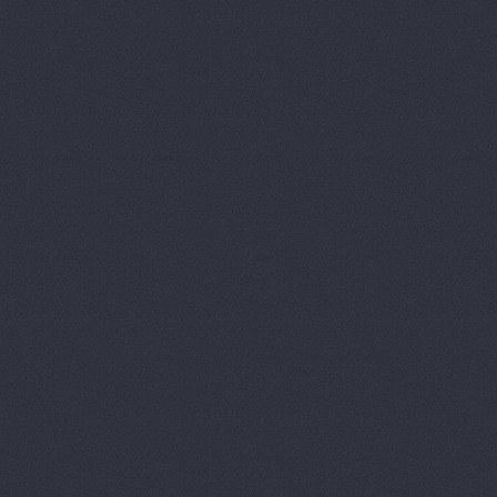
Проспект Ленина, 65 (сал
(сервис)
ООО ВолгаАвтоГрад
П-Сервис, сеть автоц
П-Сервис, сеть автоц
П-Сервис, сеть автоц
Героев Сталинграда прос
П-Сервис, сеть автоц
Плаза АвтоДар, сало
автомобилей
Азизбек
Пума Авто, автоцент
Пумас
ул. Землячки, 94