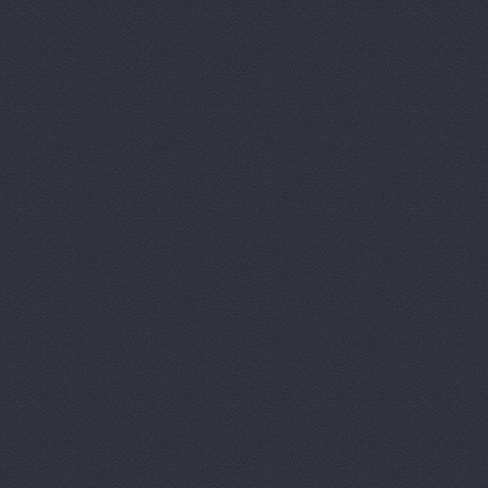
Волга-Раст-Октава
у
Волга-Раст-Спорт
ул
ВолгаАвтоГрад
Аптеч
ВолгаАвтоГрад
ул. И
ВолгаАвтоГрад
ул. К
ВолгаАвтоГрад -
ул. 
ВолгаАвтоГрад, сеть
Историческая, 191
ВолгаАвтоГрад, сеть
Историческая, 191д
ВолгаАвтоГрад, сеть
Коммунистическая, 23
ВолгаАвтоТрейд, авт