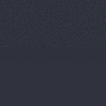
Пумас
Волгоградская обл
Регат-Авто, торговая
Электролесовская, 37
Салон подержанных 
Н.А.
Университетский про
Тахограф Сервис М, 
компания
Костюченко, 
Тойота Центр Волгог
Тойота Центр Волгогр
Авиаторов шоссе, 2г
ТрансФОР-Лада, авт
Трейд-Ин, салон под
Ленина проспект, 118Б
Трейд-Ин, салон под
Авиаторов шоссе, 2Б