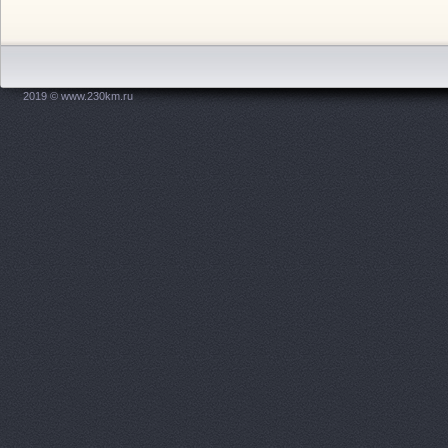
АвтоВираж, сеть авт
Дзержинского площадь, 1
АвтоМастер, салон 
Новодвинская, 31
2019 © www.230km.ru
Автомир, автосалон
АВТОПОИНТ ЮГ
пр-
Автосалон, ООО Авт
Автосалон, ООО Оме
Ленина проспект, 65а
Автосалон, ООО Эки
АвтоСоюз Трасса, се
автомобилей
Ленина 
АвтоСоюз Трасса, се
автомобилей
Новикова