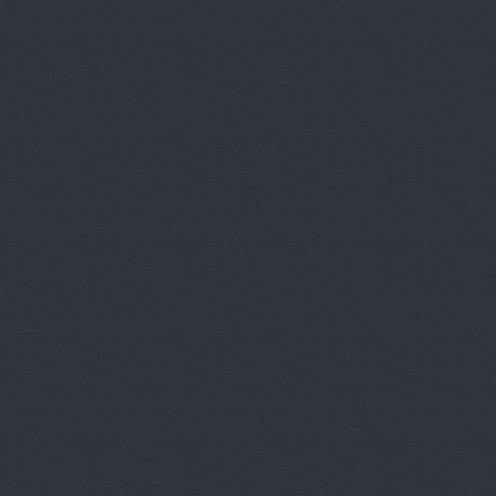
Агат
ш. Авиаторов 2а
Агат
пр. Маршала Жукова
АГАТ Виктория
400105
Агат, сеть автоцентро
Агат, сеть автоцентро
Маршала Жукова проспек
Агат, сеть автоцентро
Агат, сеть автоцентро
Агат, сеть автоцентро
Агат, сеть автоцентро
Агат, сеть автоцентро