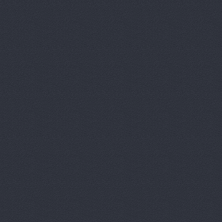
Ауди Центр Волгоград
Университетский проспек
Бавария Моторс
ул. 
ВАЛ, торгово-трансп
Краснополянская, 23
Вираж
пр. Ленина, д.10
Волга-Раст
ул. Землячк
Волга-Раст, сеть авт
Волга-Раст, сеть авт
Карла Либкнехта, 19а
Волга-Раст, сеть авт
Волга-Раст, сеть авт