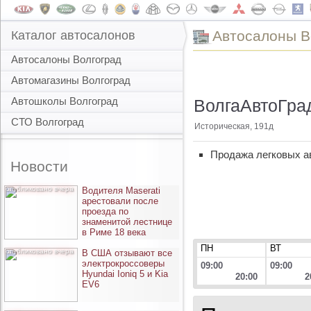
Автоcалоны В
Каталог автосалонов
Автосалоны Волгоград
Автомагазины Волгоград
Автошколы Волгоград
ВолгаАвтоГрад
СТО Волгоград
Историческая, 191д
Продажа легковых а
Новости
опубликовано вчера
Водителя Maserati
арестовали после
проезда по
знаменитой лестнице
в Риме 18 века
ПН
ВТ
опубликовано вчера
В США отзывают все
электрокроссоверы
09:00
09:00
Hyundai Ioniq 5 и Kia
20:00
2
EV6