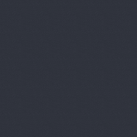
Волготехснаб, ООО, 
Моторная, 34
Волготехснаб, ООО, 
40 лет ВЛКСМ, 94а
Восток-3, автоцентр
Домограф, автосалон
Евразия
шоссе Авиатор
Звезда Поволжья
ул
Зеленое Кольцо, авт
Университетский проспект
Камус-авто, магазин
Волжский, Ленина проспе
Лексус-Волгоград - 
Lexus (Лексус)
проспе