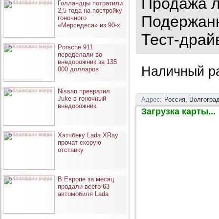
Продажа л
опубликовано вчера
Голландцы потратили
2,5 года на постройку
Подержанн
гоночного
«Мерседеса» из 90-х
Тест-драй
опубликовано вчера
Porsche 911
переделали во
внедорожник за 135
Наличный р
000 долларов
опубликовано вчера
Nissan превратил
Juke в гоночный
Адрес:
Россия, Волгоград
внедорожник
Загрузка карты...
опубликовано вчера
Хэтчбеку Lada XRay
прочат скорую
отставку
опубликовано вчера
В Европе за месяц
продали всего 63
автомобиля Lada