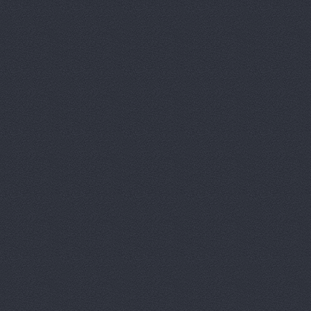
ВолгаАвтоТрейд, авт
Волготехснаб, ООО, 
Моторная, 34
Волготехснаб, ООО, 
40 лет ВЛКСМ, 94а
Восток-3, автоцентр
Домограф, автосалон
Евразия
шоссе Авиатор
Звезда Поволжья
ул
Зеленое Кольцо, авт
Университетский проспект
Камус-авто, магазин
Волжский, Ленина проспе