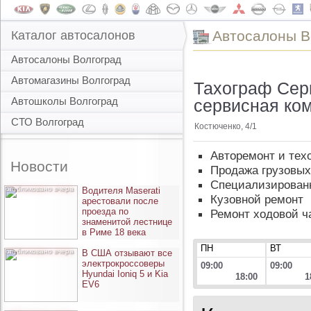
Автоcалоны В
Каталог автосалонов
Автосалоны Волгоград
Автомагазины Волгоград
Тахограф Серв
Автошколы Волгоград
сервисная ко
СТО Волгоград
Костюченко, 4/1
Авторемонт и тех
Новости
Продажа грузовы
Специализирован
опубликовано вчера
Водителя Maserati
Кузовной ремонт
арестовали после
проезда по
Ремонт ходовой ч
знаменитой лестнице
в Риме 18 века
ПН
ВТ
опубликовано вчера
В США отзывают все
электрокроссоверы
09:00
09:00
Hyundai Ioniq 5 и Kia
18:00
1
EV6