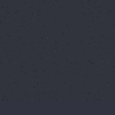
ОМЕГА-ПРЕМИУМ Ю
Проспект Ленина, 65 (сал
(сервис)
ООО ВолгаАвтоГрад
П-Сервис, сеть автоц
П-Сервис, сеть автоц
П-Сервис, сеть автоц
Героев Сталинграда прос
П-Сервис, сеть автоц
Плаза АвтоДар, сало
автомобилей
Азизбек
Пума Авто, автоцент
Пумас
ул. Землячки, 94