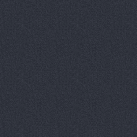
Волга-Раст-Октава
у
Волга-Раст-Спорт
ул
ВолгаАвтоГрад
Аптеч
ВолгаАвтоГрад
ул. И
ВолгаАвтоГрад
ул. К
ВолгаАвтоГрад -
ул. 
ВолгаАвтоГрад, сеть
Историческая, 191
ВолгаАвтоГрад, сеть
Историческая, 191д
ВолгаАвтоГрад, сеть
Коммунистическая, 23