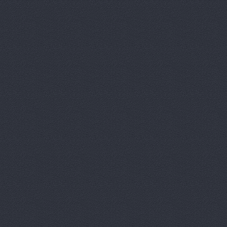
Агат, сеть автоцентро
Агат-Авто
ул. Черепове
АМК, автоцентр
Зеви
Арконт
ул. Неждановой,
АРКОНТ
ул. Землячки, 
Арконт
ул. Ерёменко, 7б
АРКОНТ
ул.Землячки, 1
АРКОНТ
ул. Рокоссовско
Арконт Север
ул. Вил
Арконт Спарта
ул. Ви
Арконт, сеть автоцен