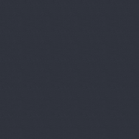
Лексус-Волгоград - 
Lexus (Лексус)
проспе
Лексус-Волгоград, ав
Маг-Авто, автосалон
Магазин подержанны
Вектор
Дегтярёва, 16
МВК
Волгоградская обл.,
Мир Авто, автоцентр
НВ-Авто
ул.Авторемонт
НВ-АВТО
ул. Авторемо
НВ-Авто, автосалон
Олми, автоцентр
Мар