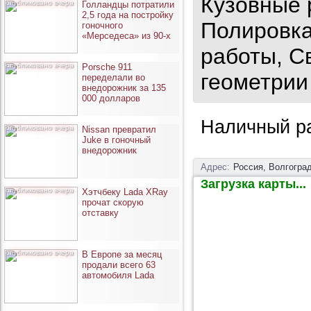
Кузовные 
опубликовано вчера
Голландцы потратили
2,5 года на постройку
Полировка
гоночного
«Мерседеса» из 90-х
работы, С
опубликовано вчера
Porsche 911
геометрии
переделали во
внедорожник за 135
000 долларов
Наличный ра
опубликовано вчера
Nissan превратил
Juke в гоночный
внедорожник
Адрес:
Россия, Волгоград
Загрузка карты...
опубликовано вчера
Хэтчбеку Lada XRay
прочат скорую
отставку
опубликовано вчера
В Европе за месяц
продали всего 63
автомобиля Lada