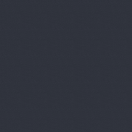
Ауди Центр Волгогра
Ауди Центр Волгоград
Университетский проспек
Бавария Моторс
ул. 
ВАЛ, торгово-трансп
Краснополянская, 23
Вираж
пр. Ленина, д.10
Волга-Раст
ул. Землячк
Волга-Раст, сеть авт
Волга-Раст, сеть авт
Карла Либкнехта, 19а
Волга-Раст, сеть авт
Волга-Раст, сеть авт