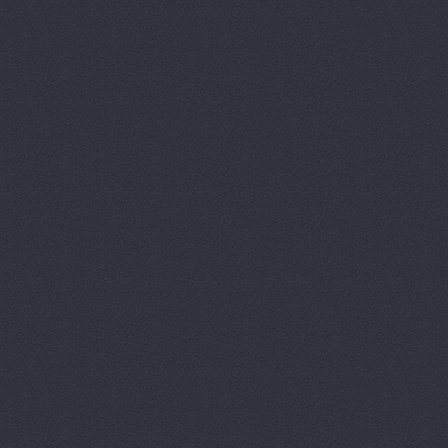
Волга-Раст, сеть авт
Карла Либкнехта, 19а
Волга-Раст, сеть авт
Волга-Раст, сеть авт
Волга-Раст-Октава
у
Волга-Раст-Спорт
ул
ВолгаАвтоГрад
Аптеч
ВолгаАвтоГрад
ул. И
ВолгаАвтоГрад
ул. К
ВолгаАвтоГрад -
ул. 
ВолгаАвтоГрад, сеть
Историческая, 191