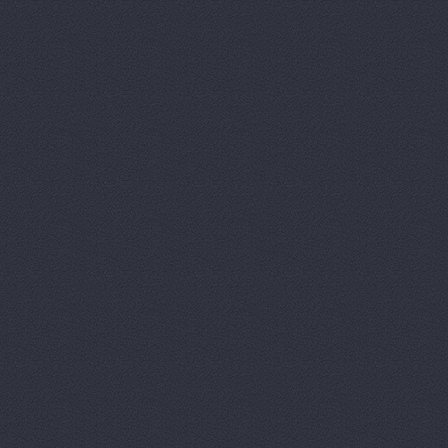
Агат, сеть автоцентро
Агат, сеть автоцентро
Агат, сеть автоцентро
Агат-Авто
ул. Черепове
АМК, автоцентр
Зеви
Арконт
ул. Неждановой,
АРКОНТ
ул. Землячки, 
Арконт
ул. Ерёменко, 7б
АРКОНТ
ул.Землячки, 1
АРКОНТ
ул. Рокоссовско