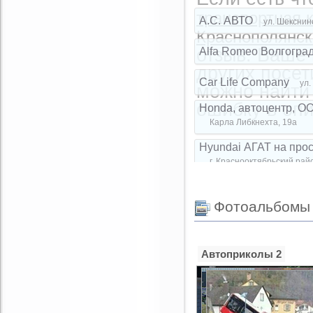
E-mail:
*
транспортная 
A.C. АВТО
ул. Шекснин
Краснополянска
отзыв. Ваше
Alfa Romeo Волгогра
Комментарий:
других посет
Car Life Company
ул.
можно найти 
ошибку в опи
Honda, автоцентр, О
Карла Либкнехта, 19а
Hyundai АГАТ на про
г. Краснооктябрьский рай
KAISER MASHINEN G
интернет-магазин сп
Фотоальбомы
S-avto, салон подер
Землячки, 31д
Автоприколы 2
Used Cars, салон по
Землячки, 25
Used Cars, салон по
Вильнюсская, 42