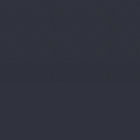
Плаза АвтоДар, сало
автомобилей
Азизбек
Пума Авто, автоцент
Пумас
ул. Землячки, 94
Пумас
Волгоградская обл
Регат-Авто, торговая
Электролесовская, 37
Салон подержанных 
Н.А.
Университетский про
Тахограф Сервис М, 
компания
Костюченко, 
Тойота Центр Волгог
Тойота Центр Волгогр
Авиаторов шоссе, 2г