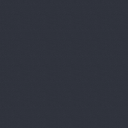
Зеленое Кольцо, авт
Университетский проспект
Камус-авто, магазин
Волжский, Ленина проспе
Лексус-Волгоград - 
Lexus (Лексус)
проспе
Лексус-Волгоград, ав
Маг-Авто, автосалон
Магазин подержанны
Вектор
Дегтярёва, 16
МВК
Волгоградская обл.,
Мир Авто, автоцентр
НВ-Авто
ул.Авторемонт