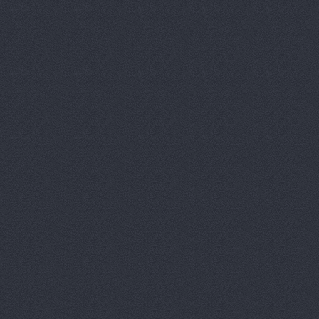
ВолгаАвтоГрад, сеть
Историческая, 191д
ВолгаАвтоГрад, сеть
Коммунистическая, 23
ВолгаАвтоТрейд, авт
Волготехснаб, ООО, 
Моторная, 34
Волготехснаб, ООО, 
40 лет ВЛКСМ, 94а
Восток-3, автоцентр
Домограф, автосалон
Евразия
шоссе Авиатор
Звезда Поволжья
ул