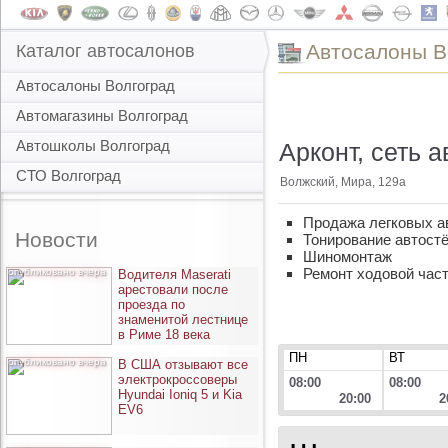
Автоcалоны В
Каталог автосалонов
Автосалоны Волгоград
Автомагазины Волгоград
Автошколы Волгоград
Арконт, сеть 
СТО Волгоград
Волжский, Мира, 129а
Продажа легковых а
Новости
Тонирование автост
Шиномонтаж
Ремонт ходовой час
опубликовано вчера
Водителя Maserati
арестовали после
проезда по
знаменитой лестнице
в Риме 18 века
ПН
ВТ
опубликовано вчера
В США отзывают все
электрокроссоверы
08:00
08:00
Hyundai Ioniq 5 и Kia
20:00
2
EV6