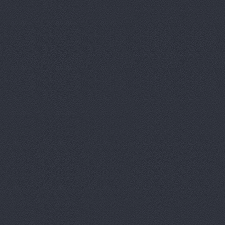
НВ-АВТО
ул. Авторемо
НВ-Авто, автосалон
Олми, автоцентр
Мар
ОМЕГА-ПРЕМИУМ Ю
Проспект Ленина, 65 (сал
(сервис)
ООО ВолгаАвтоГрад
П-Сервис, сеть автоц
П-Сервис, сеть автоц
П-Сервис, сеть автоц
Героев Сталинграда прос
П-Сервис, сеть автоц