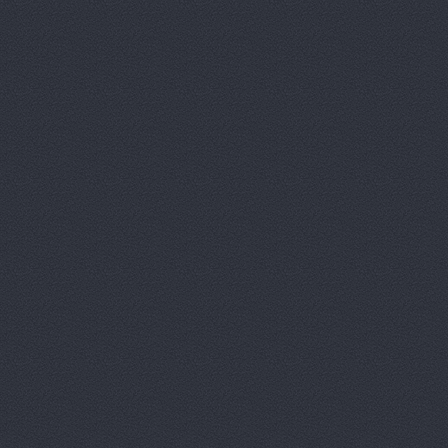
Автоцентр, ООО Пум
Автоцентр-Юг, автос
Агат
ш.Авиаторов, 2а
Агат
ш. Авиаторов 2а
Агат
пр. Маршала Жукова
АГАТ Виктория
400105
Агат, сеть автоцентро
Агат, сеть автоцентро
Маршала Жукова проспек
Агат, сеть автоцентро
Агат, сеть автоцентро