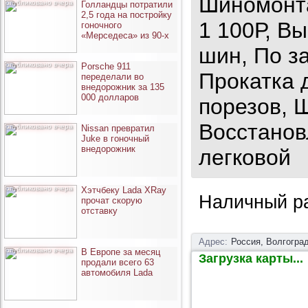
Шиномонта
опубликовано вчера
Голландцы потратили
2,5 года на постройку
1 100Р, В
гоночного
«Мерседеса» из 90-х
шин, По з
опубликовано вчера
Porsche 911
Прокатка 
переделали во
внедорожник за 135
000 долларов
порезов, 
Восстанов
опубликовано вчера
Nissan превратил
Juke в гоночный
внедорожник
легковой
опубликовано вчера
Хэтчбеку Lada XRay
Наличный ра
прочат скорую
отставку
Адрес:
Россия, Волгоград
опубликовано вчера
В Европе за месяц
Загрузка карты...
продали всего 63
автомобиля Lada