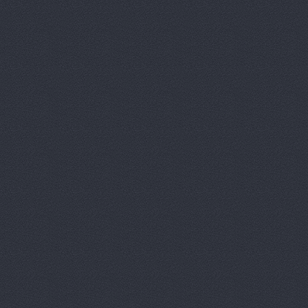
Арконт, сеть автоцен
Маршала Рокоссовского, 
Арконт, сеть автоцен
Ауди Центр Волгогра
Ауди Центр Волгоград
Университетский проспек
Бавария Моторс
ул. 
ВАЛ, торгово-трансп
Краснополянская, 23
Вираж
пр. Ленина, д.10
Волга-Раст
ул. Землячк
Волга-Раст, сеть авт