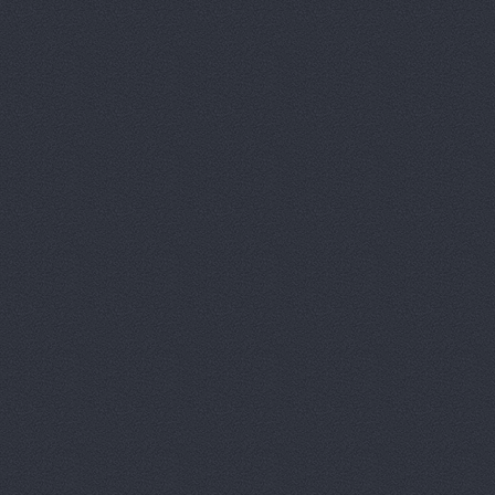
Волготехснаб, ООО, 
Моторная, 34
Волготехснаб, ООО, 
40 лет ВЛКСМ, 94а
Восток-3, автоцентр
Домограф, автосалон
Евразия
шоссе Авиатор
Звезда Поволжья
ул
Зеленое Кольцо, авт
Университетский проспект
Камус-авто, магазин
Волжский, Ленина проспе
Лексус-Волгоград - 
Lexus (Лексус)
проспе