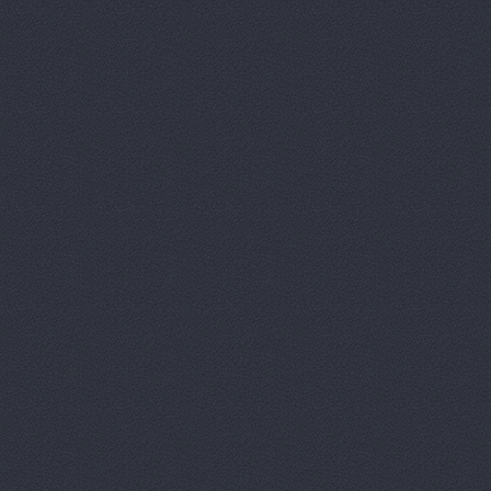
Волга-Раст-Спорт
ул
ВолгаАвтоГрад
Аптеч
ВолгаАвтоГрад
ул. И
ВолгаАвтоГрад
ул. К
ВолгаАвтоГрад -
ул. 
ВолгаАвтоГрад, сеть
Историческая, 191
ВолгаАвтоГрад, сеть
Историческая, 191д
ВолгаАвтоГрад, сеть
Коммунистическая, 23
ВолгаАвтоТрейд, авт