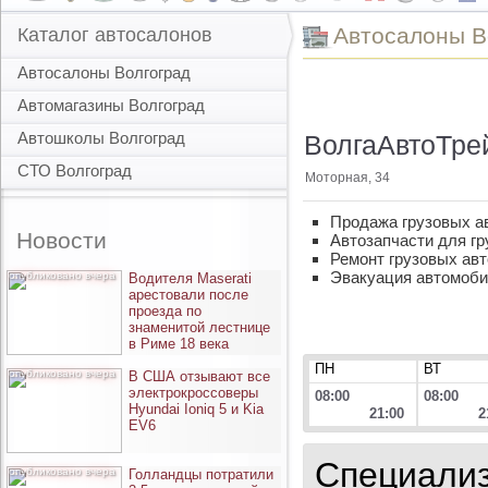
Автоcалоны В
Каталог автосалонов
Автосалоны Волгоград
Автомагазины Волгоград
Автошколы Волгоград
ВолгаАвтоТрей
СТО Волгоград
Моторная, 34
Продажа грузовых а
Новости
Автозапчасти для г
Ремонт грузовых ав
Эвакуация автомоб
опубликовано вчера
Водителя Maserati
арестовали после
проезда по
знаменитой лестнице
в Риме 18 века
ПН
ВТ
опубликовано вчера
В США отзывают все
электрокроссоверы
08:00
08:00
Hyundai Ioniq 5 и Kia
21:00
2
EV6
Специализ
опубликовано вчера
Голландцы потратили