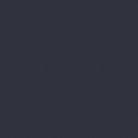
(сервис)
ООО ВолгаАвтоГрад
П-Сервис, сеть автоц
П-Сервис, сеть автоц
П-Сервис, сеть автоц
Героев Сталинграда прос
П-Сервис, сеть автоц
Плаза АвтоДар, сало
автомобилей
Азизбек
Пума Авто, автоцент
Пумас
ул. Землячки, 94
Пумас
Волгоградская обл