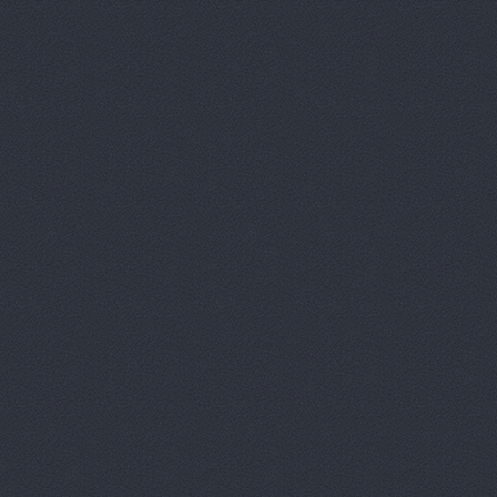
АМК, автоцентр
Зеви
Арконт
ул. Неждановой,
АРКОНТ
ул. Землячки, 
Арконт
ул. Ерёменко, 7б
АРКОНТ
ул.Землячки, 1
АРКОНТ
ул. Рокоссовско
Арконт Север
ул. Вил
Арконт Спарта
ул. Ви
Арконт, сеть автоцен
Арконт, сеть автоцен