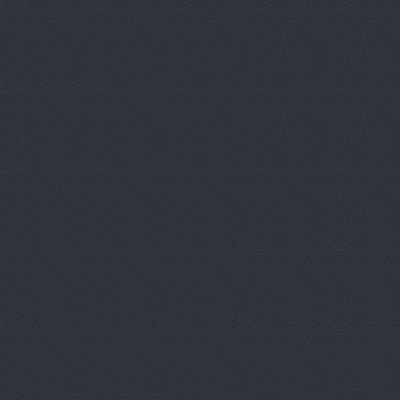
Университетский проспек
Бавария Моторс
ул. 
ВАЛ, торгово-трансп
Краснополянская, 23
Вираж
пр. Ленина, д.10
Волга-Раст
ул. Землячк
Волга-Раст, сеть авт
Волга-Раст, сеть авт
Карла Либкнехта, 19а
Волга-Раст, сеть авт
Волга-Раст, сеть авт
Волга-Раст-Октава
у