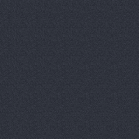
Агат
пр. Маршала Жукова
АГАТ Виктория
400105
Агат, сеть автоцентро
Агат, сеть автоцентро
Маршала Жукова проспек
Агат, сеть автоцентро
Агат, сеть автоцентро
Агат, сеть автоцентро
Агат, сеть автоцентро
Агат, сеть автоцентро
Агат-Авто
ул. Черепове