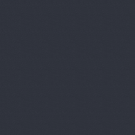
Лексус-Волгоград, ав
Маг-Авто, автосалон
Магазин подержанны
Вектор
Дегтярёва, 16
МВК
Волгоградская обл.,
Мир Авто, автоцентр
НВ-Авто
ул.Авторемонт
НВ-АВТО
ул. Авторемо
НВ-Авто, автосалон
Олми, автоцентр
Мар
ОМЕГА-ПРЕМИУМ Ю
Проспект Ленина, 65 (сал