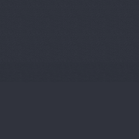
Регат-Авто, торговая
Электролесовская, 37
Салон подержанных 
Н.А.
Университетский про
Тахограф Сервис М, 
компания
Костюченко, 
Тойота Центр Волгог
Тойота Центр Волгогр
Авиаторов шоссе, 2г
ТрансФОР-Лада, авт
Трейд-Ин, салон под
Ленина проспект, 118Б
Трейд-Ин, салон под
Авиаторов шоссе, 2Б
Фургон Волга, торго