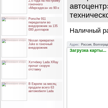
2,5 года на постройку
автоцентр»
гоночного
«Мерседеса» из 90-х
техническ
опубликовано вчера
Porsche 911
переделали во
внедорожник за 135
Наличный ра
000 долларов
опубликовано вчера
Nissan превратил
Juke в гоночный
Адрес:
Россия, Волгоград
внедорожник
Загрузка карты...
опубликовано вчера
Хэтчбеку Lada XRay
прочат скорую
отставку
опубликовано вчера
В Европе за месяц
продали всего 63
автомобиля Lada