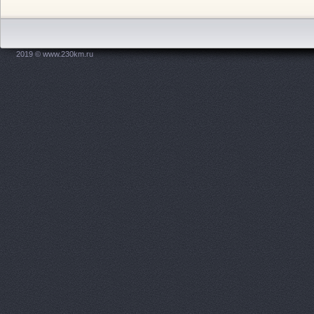
Дзержинского площадь, 1
АвтоМастер, салон 
Новодвинская, 31
2019 © www.230km.ru
Автомир, автосалон
АВТОПОИНТ ЮГ
пр-
Автосалон, ООО Авт
Автосалон, ООО Оме
Ленина проспект, 65а
Автосалон, ООО Эки
АвтоСоюз Трасса, се
автомобилей
Ленина 
АвтоСоюз Трасса, се
автомобилей
Новикова
АвтоСоюз Трасса, се