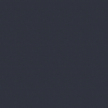
Агат
ш. Авиаторов 2а
Агат
пр. Маршала Жукова
АГАТ Виктория
400105
Агат, сеть автоцентро
Агат, сеть автоцентро
Маршала Жукова проспек
Агат, сеть автоцентро
Агат, сеть автоцентро
Агат, сеть автоцентро
Агат, сеть автоцентро
Агат, сеть автоцентро