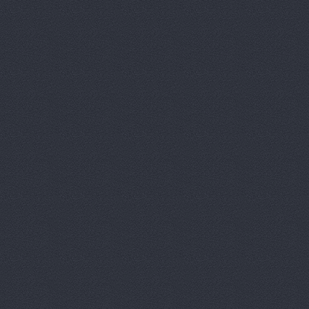
ОМЕГА-ПРЕМИУМ Ю
Проспект Ленина, 65 (сал
(сервис)
ООО ВолгаАвтоГрад
П-Сервис, сеть автоц
П-Сервис, сеть автоц
П-Сервис, сеть автоц
Героев Сталинграда прос
П-Сервис, сеть автоц
Плаза АвтоДар, сало
автомобилей
Азизбек
Пума Авто, автоцент
Пумас
ул. Землячки, 94