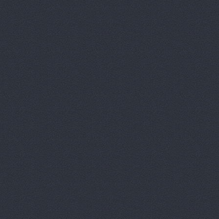
Лексус-Волгоград - 
Lexus (Лексус)
проспе
Лексус-Волгоград, ав
Маг-Авто, автосалон
Магазин подержанны
Вектор
Дегтярёва, 16
МВК
Волгоградская обл.,
Мир Авто, автоцентр
НВ-Авто
ул.Авторемонт
НВ-АВТО
ул. Авторемо
НВ-Авто, автосалон
Олми, автоцентр
Мар