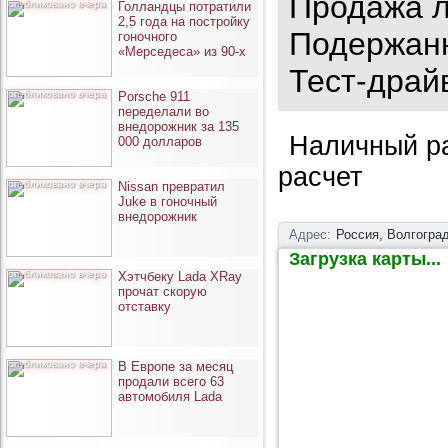
Продажа л
опубликовано вчера
Голландцы потратили
2,5 года на постройку
Подержанн
гоночного
«Мерседеса» из 90-х
Тест-драй
опубликовано вчера
Porsche 911
переделали во
внедорожник за 135
Наличный ра
000 долларов
расчет
опубликовано вчера
Nissan превратил
Juke в гоночный
внедорожник
Адрес:
Россия, Волгоград
Загрузка карты...
опубликовано вчера
Хэтчбеку Lada XRay
прочат скорую
отставку
опубликовано вчера
В Европе за месяц
продали всего 63
автомобиля Lada