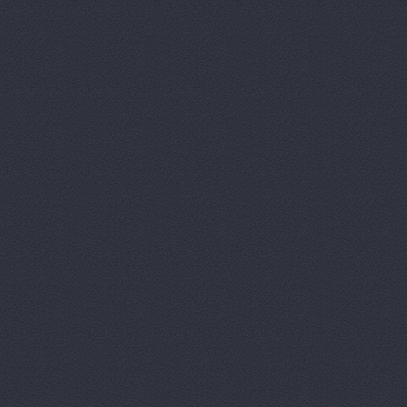
Волга-Раст-Октава
у
Волга-Раст-Спорт
ул
ВолгаАвтоГрад
Аптеч
ВолгаАвтоГрад
ул. И
ВолгаАвтоГрад
ул. К
ВолгаАвтоГрад -
ул. 
ВолгаАвтоГрад, сеть
Историческая, 191
ВолгаАвтоГрад, сеть
Историческая, 191д
ВолгаАвтоГрад, сеть
Коммунистическая, 23