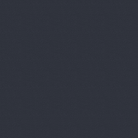
ВолгаАвтоТрейд, авт
Волготехснаб, ООО, 
Моторная, 34
Волготехснаб, ООО, 
40 лет ВЛКСМ, 94а
Восток-3, автоцентр
Домограф, автосалон
Евразия
шоссе Авиатор
Звезда Поволжья
ул
Зеленое Кольцо, авт
Университетский проспект
Камус-авто, магазин
Волжский, Ленина проспе