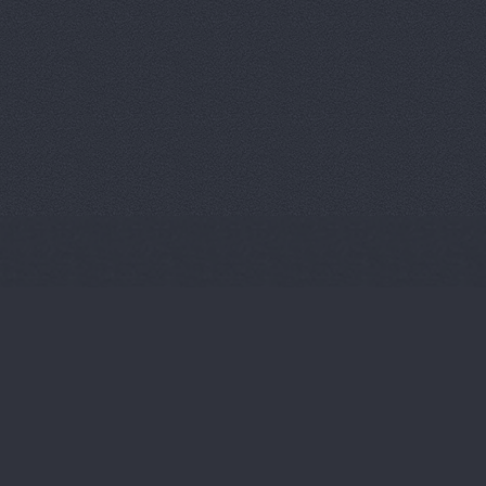
Пумас
Волгоградская обл
Регат-Авто, торговая
Электролесовская, 37
Салон подержанных 
Н.А.
Университетский про
Тахограф Сервис М, 
компания
Костюченко, 
Тойота Центр Волгог
Тойота Центр Волгогр
Авиаторов шоссе, 2г
ТрансФОР-Лада, авт
Трейд-Ин, салон под
Ленина проспект, 118Б
Трейд-Ин, салон под