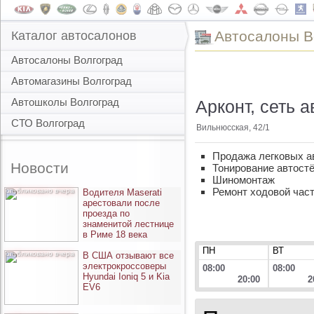
Автоcалоны В
Каталог автосалонов
Автосалоны Волгоград
Автомагазины Волгоград
Автошколы Волгоград
Арконт, сеть 
СТО Волгоград
Вильнюсская, 42/1
Продажа легковых а
Новости
Тонирование автост
Шиномонтаж
Ремонт ходовой час
опубликовано вчера
Водителя Maserati
арестовали после
проезда по
знаменитой лестнице
в Риме 18 века
ПН
ВТ
опубликовано вчера
В США отзывают все
электрокроссоверы
08:00
08:00
Hyundai Ioniq 5 и Kia
20:00
2
EV6