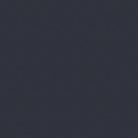
Ауди Центр Волгогра
Ауди Центр Волгоград
Университетский проспек
Бавария Моторс
ул. 
ВАЛ, торгово-трансп
Краснополянская, 23
Вираж
пр. Ленина, д.10
Волга-Раст
ул. Землячк
Волга-Раст, сеть авт
Волга-Раст, сеть авт
Карла Либкнехта, 19а
Волга-Раст, сеть авт
Волга-Раст, сеть авт