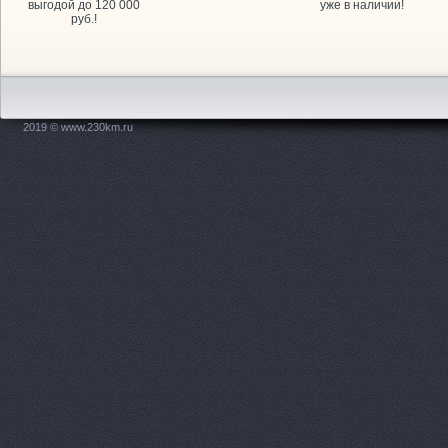
выгодой до 120 000
Волжский, Оломоуцкая, 8
уже в наличии!
руб.!
АвтоВираж, сеть авт
Дзержинского площадь, 1
АвтоМастер, салон 
Новодвинская, 31
2019 © www.230km.ru
Автомир, автосалон
АВТОПОИНТ ЮГ
пр-
Автосалон, ООО Авт
Автосалон, ООО Оме
Ленина проспект, 65а
Автосалон, ООО Эки
АвтоСоюз Трасса, се
автомобилей
Ленина 
АвтоСоюз Трасса, се