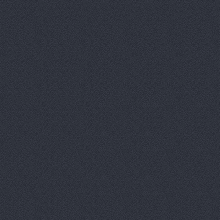
Агат-Авто
ул. Черепове
АМК, автоцентр
Зеви
Арконт
ул. Неждановой,
АРКОНТ
ул. Землячки, 
Арконт
ул. Ерёменко, 7б
АРКОНТ
ул.Землячки, 1
АРКОНТ
ул. Рокоссовско
Арконт Север
ул. Вил
Арконт Спарта
ул. Ви
Арконт, сеть автоцен