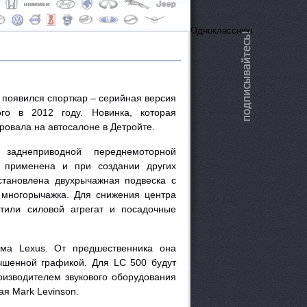
ОдноклассникиВконтактеFa
появился спорткар – серийная версия
ого в 2012 году. Новинка, которая
ровала на автосалоне в Детройте.
заднеприводной переднемоторной
 применена и при создании других
становлена двухрычажная подвеска с
многорычажка. Для снижения центра
тили силовой агрегат и посадочные
ема Lexus. От предшественника она
шенной графикой. Для LC 500 будут
оизводителем звукового оборудования
ая Mark Levinson.