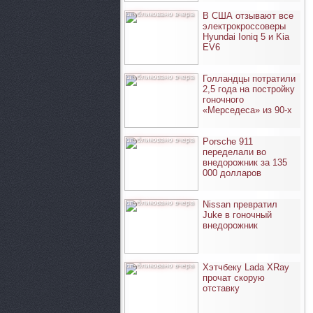
опубликовано вчера
В США отзывают все
электрокроссоверы
Hyundai Ioniq 5 и Kia
EV6
опубликовано вчера
Голландцы потратили
2,5 года на постройку
гоночного
«Мерседеса» из 90-х
опубликовано вчера
Porsche 911
переделали во
внедорожник за 135
000 долларов
опубликовано вчера
Nissan превратил
Juke в гоночный
внедорожник
опубликовано вчера
Хэтчбеку Lada XRay
прочат скорую
отставку