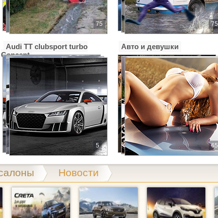
75
75
Audi TT clubsport turbo
Авто и девушки
Concept
5
65
салоны
Новости