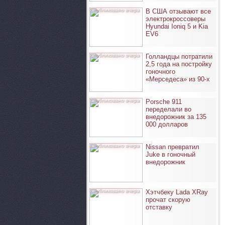
опубликовано вчера
В США отзывают все
электрокроссоверы
Hyundai Ioniq 5 и Kia
EV6
опубликовано вчера
Голландцы потратили
2,5 года на постройку
гоночного
«Мерседеса» из 90-х
опубликовано вчера
Porsche 911
переделали во
внедорожник за 135
000 долларов
опубликовано вчера
Nissan превратил
Juke в гоночный
внедорожник
опубликовано вчера
Хэтчбеку Lada XRay
прочат скорую
отставку