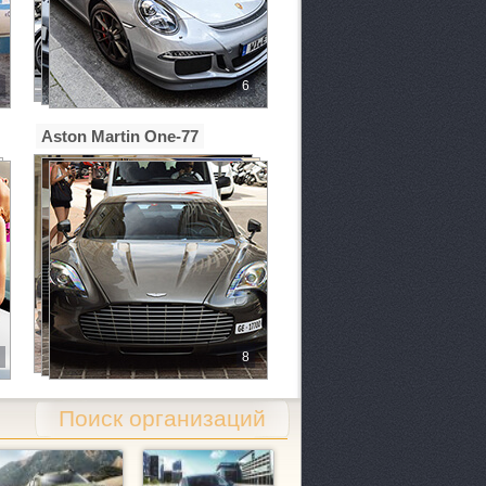
6
Aston Martin One-77
8
Поиск организаций