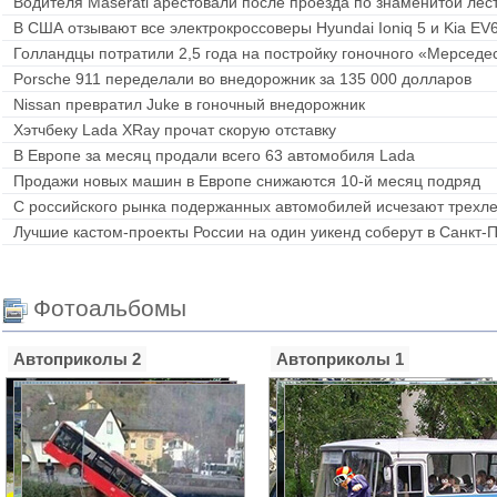
Водителя Maserati арестовали после проезда по знаменитой лес
В США отзывают все электрокроссоверы Hyundai Ioniq 5 и Kia EV
Голландцы потратили 2,5 года на постройку гоночного «Мерседес
Porsche 911 переделали во внедорожник за 135 000 долларов
Nissan превратил Juke в гоночный внедорожник
Хэтчбеку Lada XRay прочат скорую отставку
В Европе за месяц продали всего 63 автомобиля Lada
Продажи новых машин в Европе снижаются 10-й месяц подряд
С российского рынка подержанных автомобилей исчезают трехл
Лучшие кастом-проекты России на один уикенд соберут в Санкт-
Фотоальбомы
Автоприколы 2
Автоприколы 1