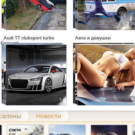
75
75
Audi TT clubsport turbo
Авто и девушки
Concept
5
65
салоны
Новости