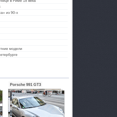
тнице в Риме 18 века
6
а» из 90-х
етние модели
Петербурге
Porsche 991 GT3