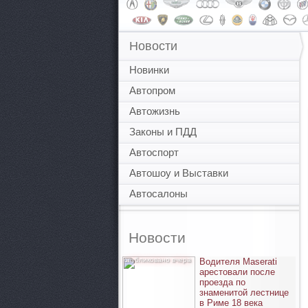
Новости
Новинки
Автопром
Автожизнь
Законы и ПДД
Автоспорт
Автошоу и Выставки
Автосалоны
Новости
опубликовано вчера
Водителя Maserati
арестовали после
проезда по
знаменитой лестнице
в Риме 18 века