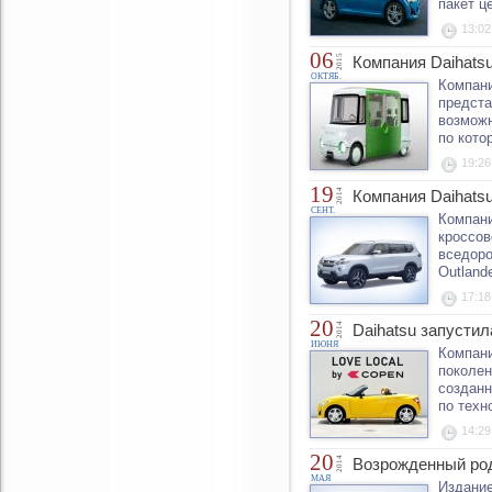
пакет ц
13:02
06
2015
Компания Daihats
ОКТЯБ.
Компани
предста
возможн
по кото
19:26
19
2014
Компания Daihats
СЕНТ.
Компани
кроссов
вседоро
Outland
17:18
20
2014
Daihatsu запусти
ИЮНЯ
Компани
поколен
созданн
по техн
14:29
20
2014
Возрожденный род
МАЯ
Издание