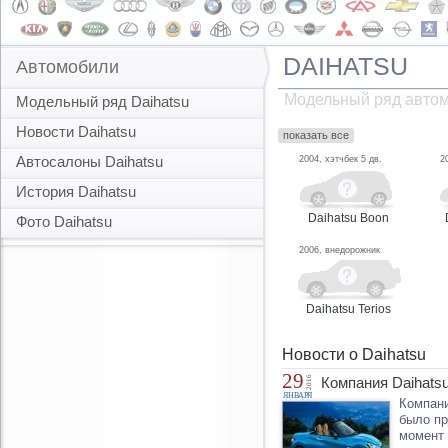
DAIHATSU
Автомобили
Модельный ряд автом
Модельный ряд Daihatsu
Новости Daihatsu
показать все
Автосалоны Daihatsu
2004, хэтчбек 5 дв.
2
История Daihatsu
Daihatsu Boon
Фото Daihatsu
2006, внедорожник
Daihatsu Terios
Новости о Daihatsu
29
2016
Компания Daihats
ЯНВАРЯ
Компани
было пр
момент 