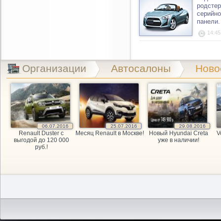
родстер
серийно
панели.
14:45
Организации
Автосалоны
Ново
06.07.2016
25.07.2016
29.08.2016
Renault Duster с
Месяц Renault в Москве!
Новый Hyundai Creta
V
выгодой до 120 000
уже в наличии!
руб.!