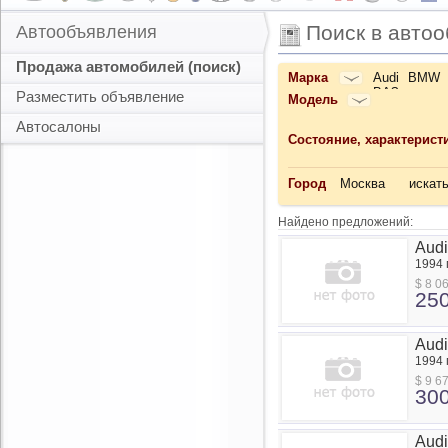
Поиск в авто
Автообъявления
Продажа автомобилей (поиск)
Марка
Audi
BMW
....
ВАЗ
Разместить объявление
Модель
....
Автосалоны
Состояние, характерист
Город
Москва
искать
Найдено предложений:
Прод
Audi
Audi
1994 г
100
$ 8 0
Quatt
25
2.8
с
проб
Прод
Audi
Audi
1994 г
100
$ 9 6
Quatt
30
2.8
с
проб
Прод
Audi