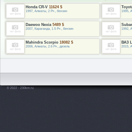
Honda CR-V
11624 $
Toyot
1997, Алматы, 2 Р»., бензин
1995, А
Daewoo Nexia
5489 $
Suba
2007, Караганда, 1.5 Р»., бензин
1992, 
Mahindra Scorpio
18082 $
ВАЗ L
2006, Алматы, 2.6 Р»., дизель
2015, 
© 2022 - 230km.ru