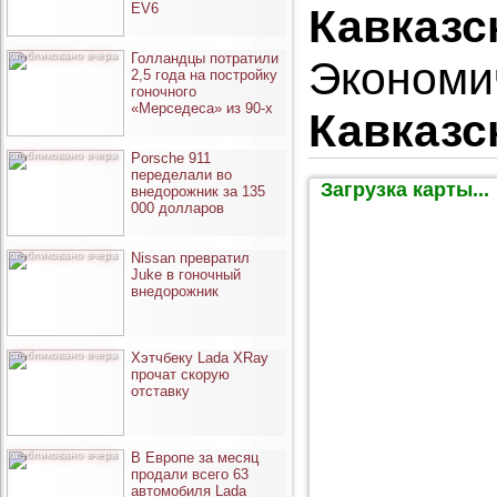
EV6
Кавказс
опубликовано вчера
Голландцы потратили
Экономи
2,5 года на постройку
гоночного
«Мерседеса» из 90-х
Кавказс
опубликовано вчера
Porsche 911
переделали во
Загрузка карты...
внедорожник за 135
000 долларов
опубликовано вчера
Nissan превратил
Juke в гоночный
внедорожник
опубликовано вчера
Хэтчбеку Lada XRay
прочат скорую
отставку
опубликовано вчера
В Европе за месяц
продали всего 63
автомобиля Lada