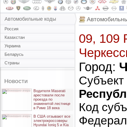
Автомобильны
Автомобильные коды
Россия
09, 109 
Казахстан
Украина
Черкесс
Беларусь
Город:
Ч
Страны
Субъект
Новости
Республ
опубликовано вчера
Водителя Maserati
арестовали после
проезда по
Код субъ
знаменитой лестнице
в Риме 18 века
опубликовано вчера
Федерал
В США отзывают все
электрокроссоверы
Hyundai Ioniq 5 и Kia