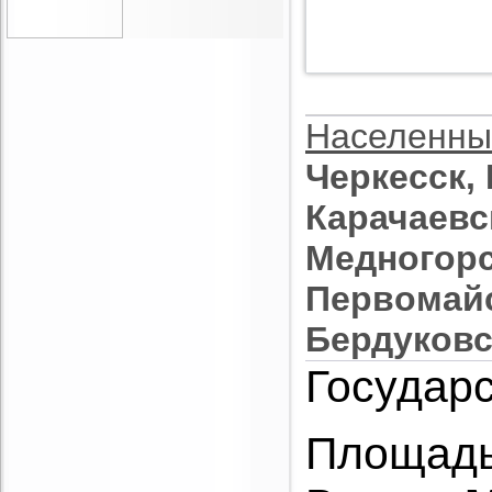
Населенны
Черкесск,
Карачаевск
Медногорск
Первомайс
Бердуковс
Государс
Площадь