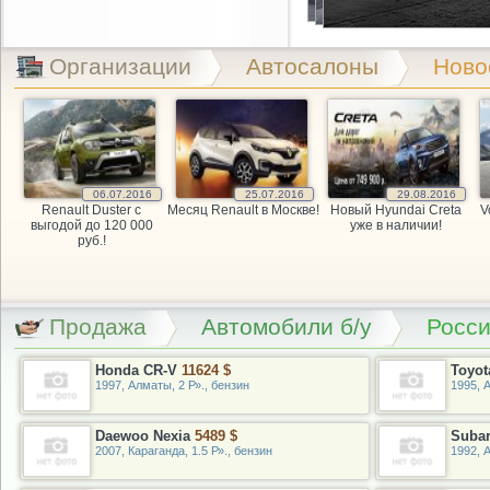
Организации
Автосалоны
Ново
06.07.2016
25.07.2016
29.08.2016
Renault Duster с
Месяц Renault в Москве!
Новый Hyundai Creta
V
выгодой до 120 000
уже в наличии!
руб.!
Продажа
Автомобили б/у
Росс
Honda CR-V
11624 $
Toyot
1997, Алматы, 2 Р»., бензин
1995, А
Daewoo Nexia
5489 $
Suba
2007, Караганда, 1.5 Р»., бензин
1992, 