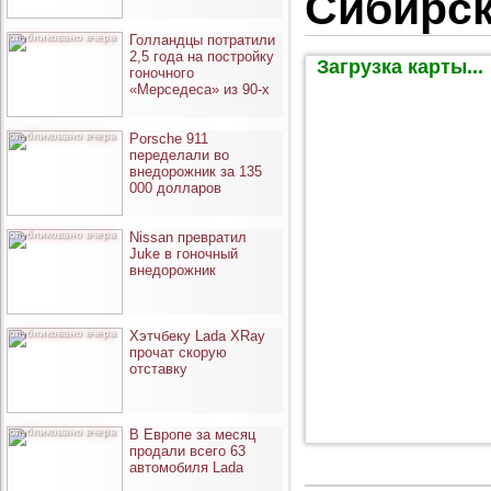
Сибирс
опубликовано вчера
Голландцы потратили
2,5 года на постройку
Загрузка карты...
гоночного
«Мерседеса» из 90-х
опубликовано вчера
Porsche 911
переделали во
внедорожник за 135
000 долларов
опубликовано вчера
Nissan превратил
Juke в гоночный
внедорожник
опубликовано вчера
Хэтчбеку Lada XRay
прочат скорую
отставку
опубликовано вчера
В Европе за месяц
продали всего 63
автомобиля Lada