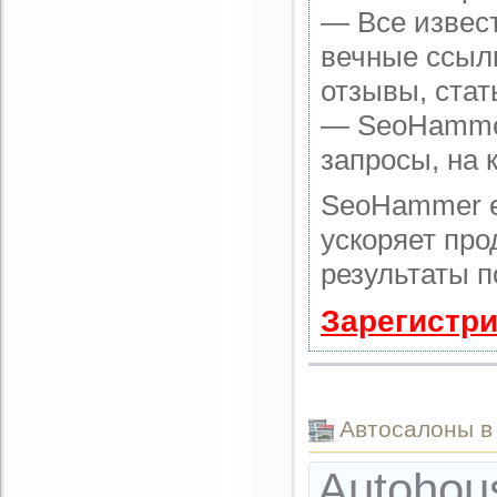
— Все извес
вечные ссылк
отзывы, стат
— SeoHammer 
запросы, на 
SeoHammer е
ускоряет про
результаты п
Зарегистри
Автоcалоны в
Autoho