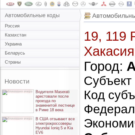
Автомобильны
Автомобильные коды
Россия
19, 119 
Казахстан
Украина
Хакасия
Беларусь
Город:
А
Страны
Субъект
Новости
Код субъ
опубликовано вчера
Водителя Maserati
арестовали после
проезда по
Федерал
знаменитой лестнице
в Риме 18 века
опубликовано вчера
Экономи
В США отзывают все
электрокроссоверы
Hyundai Ioniq 5 и Kia
EV6