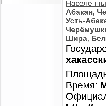
Населенны
Абакан, Че
Усть-Абака
Черёмушки
Шира, Бе
Государс
хакасск
Площадь
Время:
M
Официал