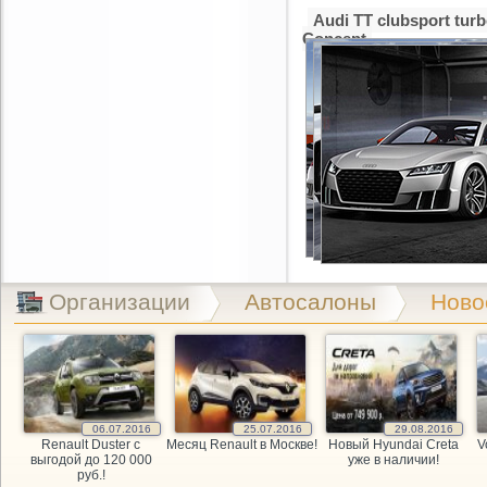
Audi TT clubsport tur
Concept
Организации
Автосалоны
Ново
06.07.2016
25.07.2016
29.08.2016
Renault Duster с
Месяц Renault в Москве!
Новый Hyundai Creta
V
выгодой до 120 000
уже в наличии!
руб.!