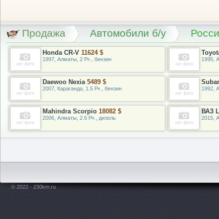
Продажа
Автомобили б/у
Росс
Honda CR-V
11624 $
Toyot
1997, Алматы, 2 Р»., бензин
1995, А
Daewoo Nexia
5489 $
Suba
2007, Караганда, 1.5 Р»., бензин
1992, 
Mahindra Scorpio
18082 $
ВАЗ L
2006, Алматы, 2.6 Р»., дизель
2015, 
© 2022 - 230km.ru