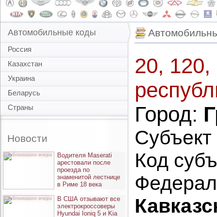
Автомобильны
Автомобильные коды
Россия
20, 120,
Казахстан
Украина
республ
Беларусь
Город:
Г
Страны
Субъект
Новости
Код субъ
опубликовано вчера
Водителя Maserati
арестовали после
проезда по
Федерал
знаменитой лестнице
в Риме 18 века
опубликовано вчера
Кавказс
В США отзывают все
электрокроссоверы
Hyundai Ioniq 5 и Kia