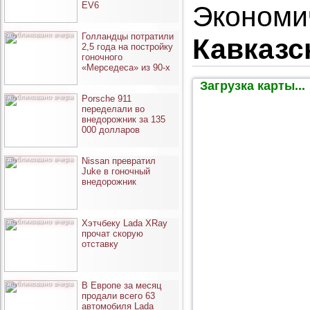
EV6
Экономи
опубликовано вчера
Голландцы потратили
Кавказс
2,5 года на постройку
гоночного
«Мерседеса» из 90-х
Загрузка карты...
опубликовано вчера
Porsche 911
переделали во
внедорожник за 135
000 долларов
опубликовано вчера
Nissan превратил
Juke в гоночный
внедорожник
опубликовано вчера
Хэтчбеку Lada XRay
прочат скорую
отставку
опубликовано вчера
В Европе за месяц
продали всего 63
автомобиля Lada