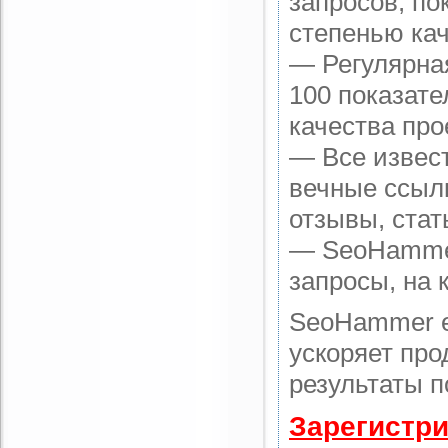
запросов, по
степенью кач
— Регулярная
100 показате
качества про
— Все извес
вечные ссылк
отзывы, стат
— SeoHammer 
запросы, на 
SeoHammer е
ускоряет про
результаты п
Зарегистри