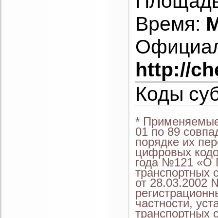
Площадь
Время:
M
Официал
http://c
Коды су
* Применяемые
01 по 89 совп
порядке их пер
цифровых кодо
года №121 «О 
транспортных 
от 28.03.2002 
регистрационны
частности, уст
транспортных с