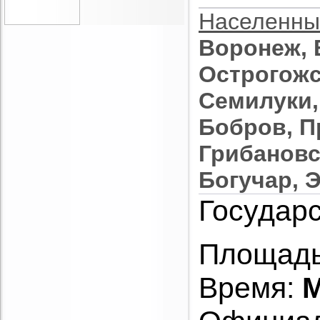
Населенны
Воронеж, 
Острогожс
Семилуки,
Бобров, П
Грибановс
Богучар, 
Государс
Площадь
Время:
M