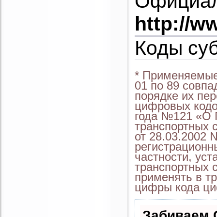
Официал
http://w
Коды су
* Применяемые
01 по 89 совп
порядке их пер
цифровых кодо
года №121 «О 
транспортных 
от 28.03.2002 
регистрационны
частности, уст
транспортных с
применять в тр
цифры кода ци
Забиваем 