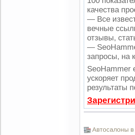
100 показате
качества про
— Все извес
вечные ссылк
отзывы, стат
— SeoHammer 
запросы, на 
SeoHammer е
ускоряет про
результаты п
Зарегистри
Автоcалоны в