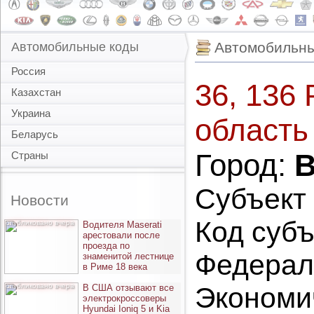
Автомобильны
Автомобильные коды
Россия
36, 136
Казахстан
Украина
область
Беларусь
Город:
В
Страны
Субъект
Новости
Код субъ
опубликовано вчера
Водителя Maserati
арестовали после
проезда по
Федерал
знаменитой лестнице
в Риме 18 века
опубликовано вчера
Экономи
В США отзывают все
электрокроссоверы
Hyundai Ioniq 5 и Kia