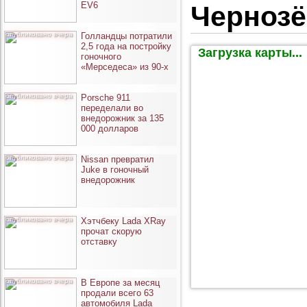
EV6
Черноз
опубликовано вчера
Голландцы потратили
2,5 года на постройку
Загрузка карты...
гоночного
«Мерседеса» из 90-х
опубликовано вчера
Porsche 911
переделали во
внедорожник за 135
000 долларов
опубликовано вчера
Nissan превратил
Juke в гоночный
внедорожник
опубликовано вчера
Хэтчбеку Lada XRay
прочат скорую
отставку
опубликовано вчера
В Европе за месяц
продали всего 63
автомобиля Lada