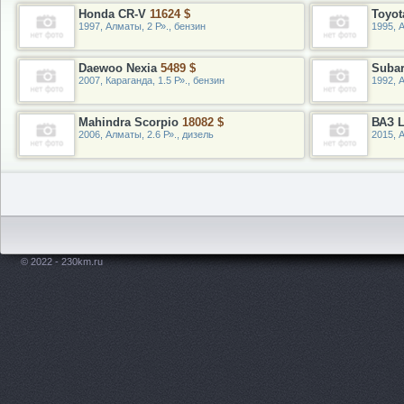
Honda CR-V
11624 $
Toyot
1997, Алматы, 2 Р»., бензин
1995, А
Daewoo Nexia
5489 $
Suba
2007, Караганда, 1.5 Р»., бензин
1992, 
Mahindra Scorpio
18082 $
ВАЗ L
2006, Алматы, 2.6 Р»., дизель
2015, 
© 2022 - 230km.ru