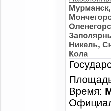
Мурманск,
Мончегорс
Оленегорс
Заполярны
Никель, С
Кола
Государс
Площадь
Время:
M
Официал