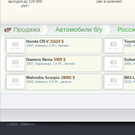
выгодой до 120 000
уже в наличии!
руб.!
Продажа
Автомобили б/у
Росс
Honda CR-V
11624 $
Toyot
1997, Алматы, 2 Р»., бензин
1995, А
Daewoo Nexia
5489 $
Suba
2007, Караганда, 1.5 Р»., бензин
1992, 
Mahindra Scorpio
18082 $
ВАЗ L
2006, Алматы, 2.6 Р»., дизель
2015, 
© 2022 - 230km.ru