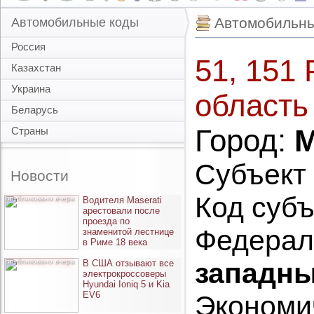
Автомобильны
Автомобильные коды
Россия
51, 151
Казахстан
Украина
область
Беларусь
Город:
М
Страны
Субъект
Новости
Код субъ
опубликовано вчера
Водителя Maserati
арестовали после
проезда по
Федерал
знаменитой лестнице
в Риме 18 века
опубликовано вчера
западн
В США отзывают все
электрокроссоверы
Hyundai Ioniq 5 и Kia
EV6
Экономи