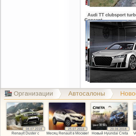
Audi TT clubsport tur
Concept
Организации
Автосалоны
Ново
06.07.2016
25.07.2016
29.08.2016
Renault Duster с
Месяц Renault в Москве!
Новый Hyundai Creta
V