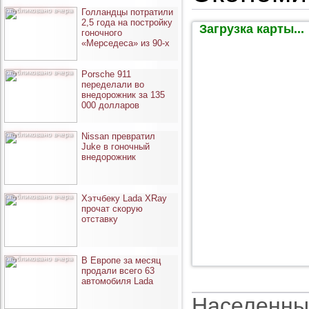
опубликовано вчера
Голландцы потратили
2,5 года на постройку
Загрузка карты...
гоночного
«Мерседеса» из 90-х
опубликовано вчера
Porsche 911
переделали во
внедорожник за 135
000 долларов
опубликовано вчера
Nissan превратил
Juke в гоночный
внедорожник
опубликовано вчера
Хэтчбеку Lada XRay
прочат скорую
отставку
опубликовано вчера
В Европе за месяц
продали всего 63
автомобиля Lada
Населенны