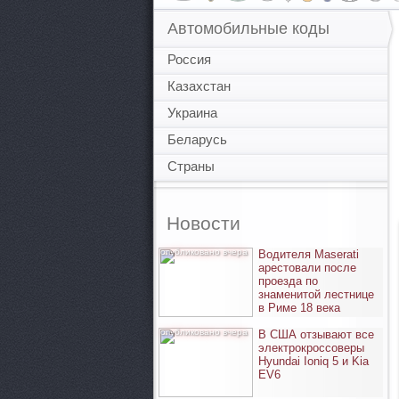
Автомобильные коды
Россия
Казахстан
Украина
Беларусь
Страны
Новости
опубликовано вчера
Водителя Maserati
арестовали после
проезда по
знаменитой лестнице
в Риме 18 века
опубликовано вчера
В США отзывают все
электрокроссоверы
Hyundai Ioniq 5 и Kia
EV6