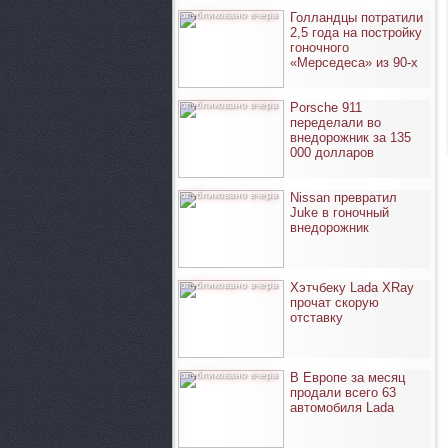
опубликовано вчера
Голландцы потратили
2,5 года на постройку
гоночного
«Мерседеса» из 90-х
опубликовано вчера
Porsche 911
переделали во
внедорожник за 135
000 долларов
опубликовано вчера
Nissan превратил
Juke в гоночный
внедорожник
опубликовано вчера
Хэтчбеку Lada XRay
прочат скорую
отставку
опубликовано вчера
В Европе за месяц
продали всего 63
автомобиля Lada