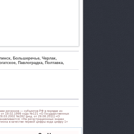
линск, Большеречье, Черлак,
атское, Павлоградка, Полтавка,
ми регионов — субъектов РФ в порядке их
 от 19.02.1999 года №121 «О Государственных
8.03.2002 №282 (ред. от 29.08.2011) «О
танавливается: «На регистрационных знаках
егиона в качестве первой цифры кода цифру 1»