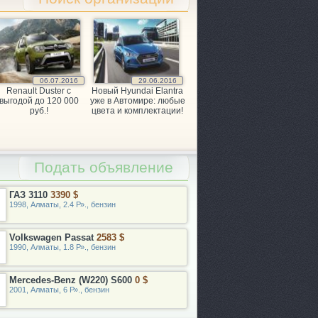
06.07.2016
29.06.2016
Renault Duster с
Новый Hyundai Elantra
выгодой до 120 000
уже в Автомире: любые
руб.!
цвета и комплектации!
Подать объявление
ГАЗ 3110
3390 $
1998, Алматы, 2.4 Р»., бензин
Volkswagen Passat
2583 $
1990, Алматы, 1.8 Р»., бензин
Mercedes-Benz (W220) S600
0 $
2001, Алматы, 6 Р»., бензин