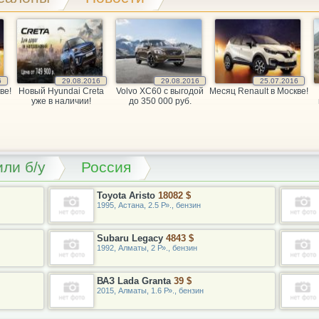
6
29.08.2016
29.08.2016
25.07.2016
ве!
Новый Hyundai Creta
Volvo XC60 c выгодой
Месяц Renault в Москве!
уже в наличии!
до 350 000 руб.
ли б/у
Россия
Toyota Aristo
18082 $
1995, Астана, 2.5 Р»., бензин
Subaru Legacy
4843 $
1992, Алматы, 2 Р»., бензин
ВАЗ Lada Granta
39 $
2015, Алматы, 1.6 Р»., бензин