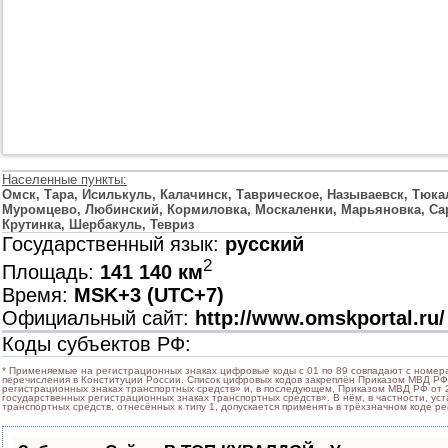
Населенные пункты:
Омск, Тара, Исилькуль, Калачинск, Таврическое, Называевск, Тюка
Муромцево, Любинский, Кормиловка, Москаленки, Марьяновка, Сарг
Крутинка, Шербакуль, Тевриз
Государственный язык:
русский
2
Площадь:
141 140 км
Время:
MSK+3 (UTC+7)
Официальный сайт:
http://www.omskportal.ru/
Коды субъектов РФ:
* Применяемые на регистрационных знаках цифровые коды с 01 по 89 совпадают с номера
перечисления в Конституции России. Список цифровых кодов закреплён Приказом МВД РФ
регистрационных знаках транспортных средств» и, в последующем, Приказом МВД РФ от 2
государственных регистрационных знаках транспортных средств». В нём, в частности, ус
транспортных средств, отнесённых к типу 1, допускается применять в трёхзначном коде р