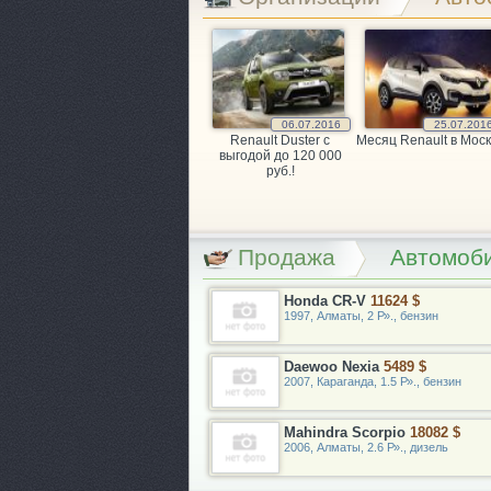
06.07.2016
25.07.201
Renault Duster с
Месяц Renault в Моск
выгодой до 120 000
руб.!
Продажа
Автомоби
Honda CR-V
11624 $
1997, Алматы, 2 Р»., бензин
Daewoo Nexia
5489 $
2007, Караганда, 1.5 Р»., бензин
Mahindra Scorpio
18082 $
2006, Алматы, 2.6 Р»., дизель