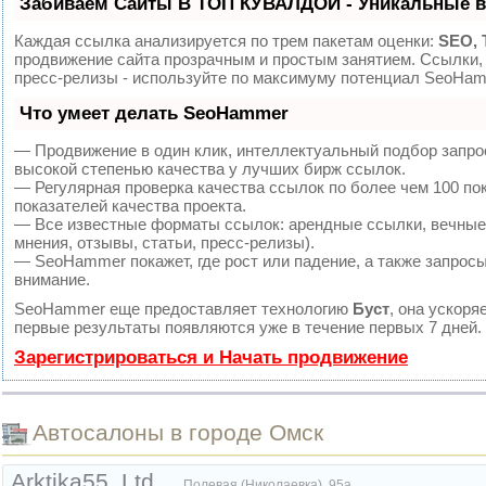
Забиваем Сайты В ТОП КУВАЛДОЙ - Уникальные 
Каждая ссылка анализируется по трем пакетам оценки:
SEO, 
продвижение сайта прозрачным и простым занятием. Ссылки, 
пресс-релизы - используйте по максимуму потенциал SeoHam
Что умеет делать SeoHammer
— Продвижение в один клик, интеллектуальный подбор запро
высокой степенью качества у лучших бирж ссылок.
— Регулярная проверка качества ссылок по более чем 100 по
показателей качества проекта.
— Все известные форматы ссылок: арендные ссылки, вечные 
мнения, отзывы, статьи, пресс-релизы).
— SeoHammer покажет, где рост или падение, а также запросы
внимание.
SeoHammer еще предоставляет технологию
Буст
, она ускоря
первые результаты появляются уже в течение первых 7 дней.
Зарегистрироваться и Начать продвижение
Автоcалоны в городе Омск
Arktika55, Ltd
Полевая (Николаевка), 95а