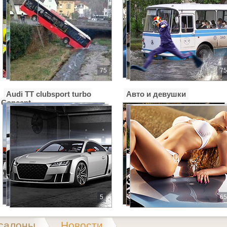
75
75
Audi TT clubsport turbo
Авто и девушки
Concept
5
65
салоны
Новости