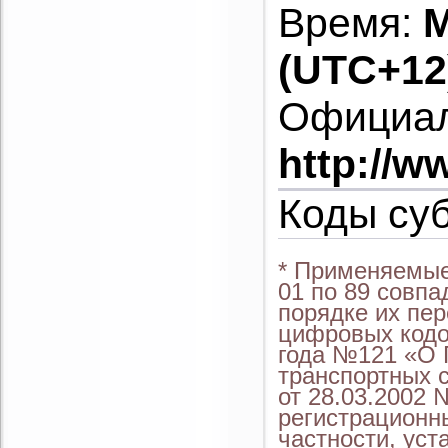
Время:
M
(UTC+12
Официал
http://w
Коды су
* Применяемые
01 по 89 совп
порядке их пер
цифровых кодо
года №121 «О 
транспортных 
от 28.03.2002 
регистрационны
частности, уст