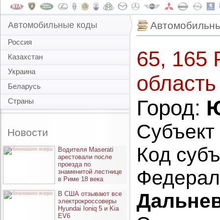
Автомобильны
Автомобильные коды
Россия
65, 165
Казахстан
Украина
область
Беларусь
Город:
Ю
Страны
Субъект
Новости
Код субъ
опубликовано вчера
Водителя Maserati
арестовали после
проезда по
Федерал
знаменитой лестнице
в Риме 18 века
опубликовано вчера
Дальне
В США отзывают все
электрокроссоверы
Hyundai Ioniq 5 и Kia
EV6