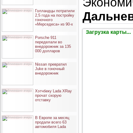
Экономи
опубликовано вчера
Голландцы потратили
Дальне
2,5 года на постройку
гоночного
«Мерседеса» из 90-х
Загрузка карты...
опубликовано вчера
Porsche 911
переделали во
внедорожник за 135
000 долларов
опубликовано вчера
Nissan превратил
Juke в гоночный
внедорожник
опубликовано вчера
Хэтчбеку Lada XRay
прочат скорую
отставку
опубликовано вчера
В Европе за месяц
продали всего 63
автомобиля Lada