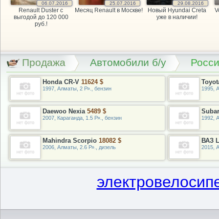
06.07.2016
25.07.2016
29.08.2016
Renault Duster с
Месяц Renault в Москве!
Новый Hyundai Creta
V
выгодой до 120 000
уже в наличии!
руб.!
Продажа
Автомобили б/у
Росс
Honda CR-V
11624 $
Toyot
1997, Алматы, 2 Р»., бензин
1995, А
Daewoo Nexia
5489 $
Suba
2007, Караганда, 1.5 Р»., бензин
1992, 
Mahindra Scorpio
18082 $
ВАЗ L
2006, Алматы, 2.6 Р»., дизель
2015, 
электровелосипе