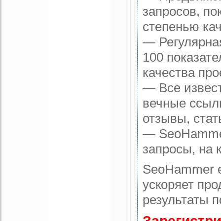
запросов, по
степенью кач
— Регулярная
100 показате
качества про
— Все извес
вечные ссылк
отзывы, стат
— SeoHammer 
запросы, на 
SeoHammer е
ускоряет про
результаты п
Зарегистри