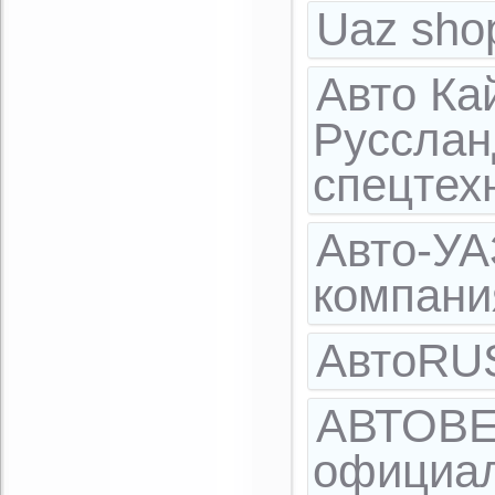
Uaz sho
Авто Ка
Русслан
спецтех
Авто-УА
компан
АвтоR
АВТОВЕК
официал