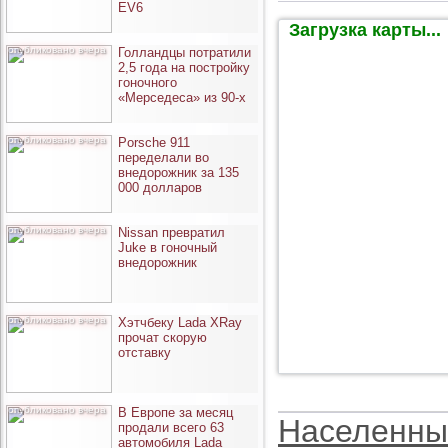
EV6
Загрузка карты...
опубликовано вчера
Голландцы потратили
2,5 года на постройку
гоночного
«Мерседеса» из 90-х
опубликовано вчера
Porsche 911
переделали во
внедорожник за 135
000 долларов
опубликовано вчера
Nissan превратил
Juke в гоночный
внедорожник
опубликовано вчера
Хэтчбеку Lada XRay
прочат скорую
отставку
опубликовано вчера
В Европе за месяц
Населенны
продали всего 63
автомобиля Lada