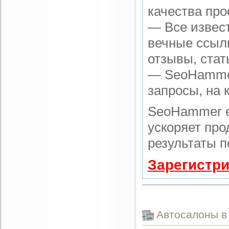
качества про
— Все извес
вечные ссылк
отзывы, стат
— SeoHammer 
запросы, на 
SeoHammer е
ускоряет про
результаты п
Зарегистри
Автоcалоны в