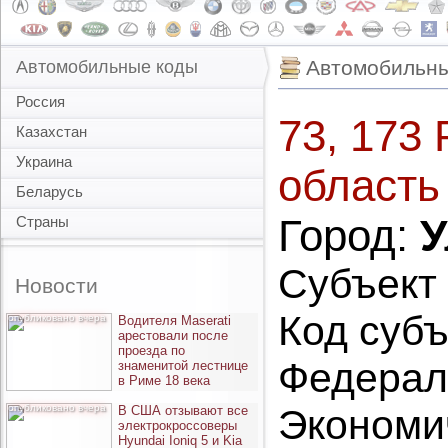
Автомобильны
Автомобильные коды
Россия
73, 173 
Казахстан
Украина
область
Беларусь
Город:
У
Страны
Субъект
Новости
Код субъ
опубликовано вчера
Водителя Maserati
арестовали после
проезда по
Федерал
знаменитой лестнице
в Риме 18 века
опубликовано вчера
Экономи
В США отзывают все
электрокроссоверы
Hyundai Ioniq 5 и Kia