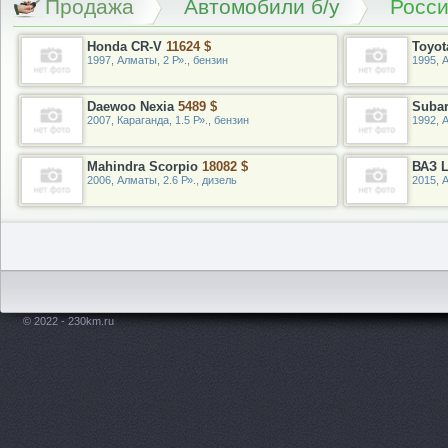
Продажа
Автомобили б/у
Росс
Honda CR-V
11624 $
Toyot
1997, Алматы, 2 Р»., бензин
1995, А
Daewoo Nexia
5489 $
Suba
2007, Караганда, 1.5 Р»., бензин
1992, 
Mahindra Scorpio
18082 $
ВАЗ L
2006, Алматы, 2.6 Р»., дизель
2015, 
© 2022 - 230km.ru