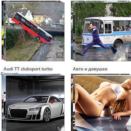
75
75
Audi TT clubsport turbo
Авто и девушки
Concept
5
65