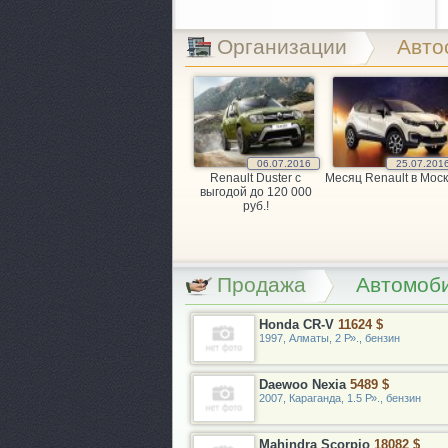
Организации
Авто
06.07.2016
25.07.201
Renault Duster с
Месяц Renault в Моск
выгодой до 120 000
руб.!
Продажа
Автомоби
Honda CR-V
11624 $
1997, Алматы, 2 Р»., бензин
Daewoo Nexia
5489 $
2007, Караганда, 1.5 Р»., бензин
Mahindra Scorpio
18082 $