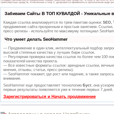
транспортных средств, отнесённых к типу 1, допускается применять в трёхзначном коде р
Забиваем Сайты В ТОП КУВАЛДОЙ - Уникальные 
Каждая ссылка анализируется по трем пакетам оценки:
SEO, 
продвижение сайта прозрачным и простым занятием. Ссылки, 
пресс-релизы - используйте по максимуму потенциал SeoHam
Что умеет делать SeoHammer
— Продвижение в один клик, интеллектуальный подбор запро
высокой степенью качества у лучших бирж ссылок.
— Регулярная проверка качества ссылок по более чем 100 по
показателей качества проекта.
— Все известные форматы ссылок: арендные ссылки, вечные 
мнения, отзывы, статьи, пресс-релизы).
— SeoHammer покажет, где рост или падение, а также запросы
внимание.
SeoHammer еще предоставляет технологию
Буст
, она ускоря
первые результаты появляются уже в течение первых 7 дней.
Зарегистрироваться и Начать продвижение