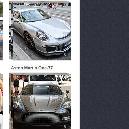
6
Aston Martin One-77
8