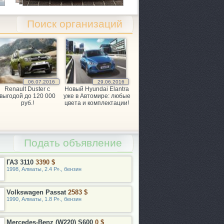
Поиск организаций
06.07.2016
29.06.2016
Renault Duster с
Новый Hyundai Elantra
выгодой до 120 000
уже в Автомире: любые
руб.!
цвета и комплектации!
Подать объявление
ГАЗ 3110
3390 $
1998, Алматы, 2.4 Р»., бензин
Volkswagen Passat
2583 $
1990, Алматы, 1.8 Р»., бензин
Mercedes-Benz (W220) S600
0 $