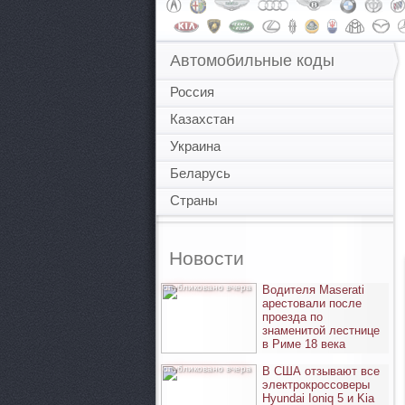
Автомобильные коды
Россия
Казахстан
Украина
Беларусь
Страны
Новости
опубликовано вчера
Водителя Maserati
арестовали после
проезда по
знаменитой лестнице
в Риме 18 века
опубликовано вчера
В США отзывают все
электрокроссоверы
Hyundai Ioniq 5 и Kia