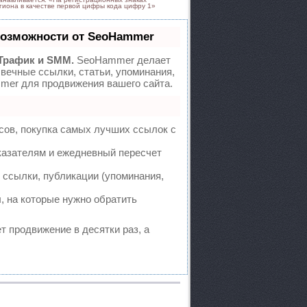
егиона в качестве первой цифры кода цифру 1»
возможности от SeoHammer
Трафик и SMM.
SeoHammer делает
вечные ссылки, статьи, упоминания,
mer для продвижения вашего сайта.
сов, покупка самых лучших ссылок с
казателям и ежедневный пересчет
ссылки, публикации (упоминания,
, на которые нужно обратить
ет продвижение в десятки раз, а