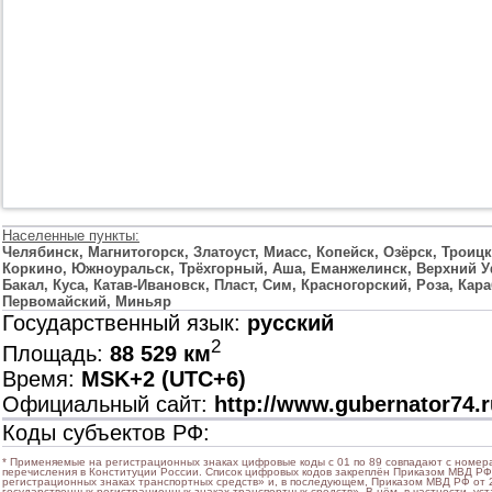
Населенные пункты:
Челябинск, Магнитогорск, Златоуст, Миасс, Копейск, Озёрск, Троиц
Коркино, Южноуральск, Трёхгорный, Аша, Еманжелинск, Верхний Уф
Бакал, Куса, Катав-Ивановск, Пласт, Сим, Красногорский, Роза, Ка
Первомайский, Миньяр
Государственный язык:
русский
2
Площадь:
88 529 км
Время:
MSK+2 (UTC+6)
Официальный сайт:
http://www.gubernator74.r
Коды субъектов РФ:
* Применяемые на регистрационных знаках цифровые коды с 01 по 89 совпадают с номера
перечисления в Конституции России. Список цифровых кодов закреплён Приказом МВД РФ
регистрационных знаках транспортных средств» и, в последующем, Приказом МВД РФ от 2
государственных регистрационных знаках транспортных средств». В нём, в частности, ус