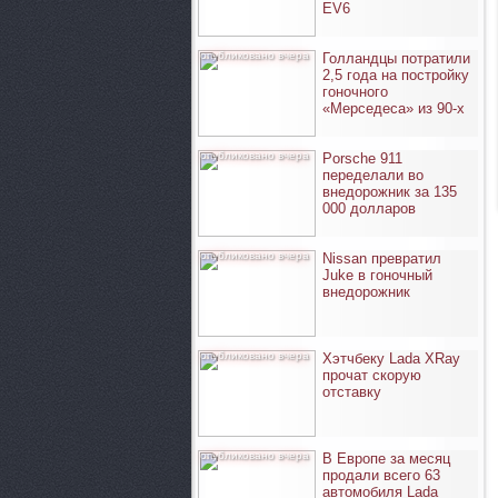
EV6
опубликовано вчера
Голландцы потратили
2,5 года на постройку
гоночного
«Мерседеса» из 90-х
опубликовано вчера
Porsche 911
переделали во
внедорожник за 135
000 долларов
опубликовано вчера
Nissan превратил
Juke в гоночный
внедорожник
опубликовано вчера
Хэтчбеку Lada XRay
прочат скорую
отставку
опубликовано вчера
В Европе за месяц
продали всего 63
автомобиля Lada