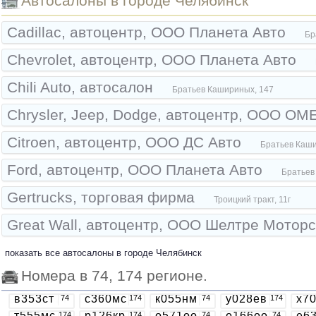
Автоcалоны в городе Челябинск
Cadillac, автоцентр, ООО Планета Авто
Бр
Chevrolet, автоцентр, ООО Планета Авто
Chili Auto, автосалон
Братьев Кашириных, 147
Chrysler, Jeep, Dodge, автоцентр, ООО О
Citroen, автоцентр, ООО ДС Авто
Братьев Каши
Ford, автоцентр, ООО Планета Авто
Братьев
Gertrucks, торговая фирма
Троицкий тракт, 11г
Great Wall, автоцентр, ООО Шелтре Мотор
показать все автоcалоны в городе Челябинск
Номера в 74, 174 регионе.
в353ст
с360мс
к055нм
у028ев
х7
В 353 СТ 74
74
С 360 МС
174
К 055 НМ 74
74
У 028 ЕВ
174
Х 70
номер
174 номер
номер
174 номер
174 
т555мс
р126кр
о571оо
о166оо
е6
174
174
74
74