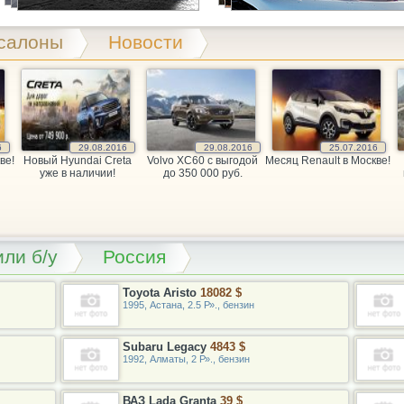
салоны
Новости
6
29.08.2016
29.08.2016
25.07.2016
ве!
Новый Hyundai Creta
Volvo XC60 c выгодой
Месяц Renault в Москве!
уже в наличии!
до 350 000 руб.
ли б/у
Россия
Toyota Aristo
18082 $
1995, Астана, 2.5 Р»., бензин
Subaru Legacy
4843 $
1992, Алматы, 2 Р»., бензин
ВАЗ Lada Granta
39 $