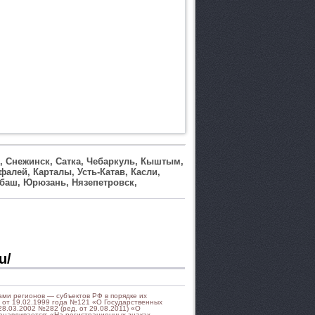
к, Снежинск, Сатка, Чебаркуль, Кыштым,
алей, Карталы, Усть-Катав, Касли,
рабаш, Юрюзань, Нязепетровск,
u/
ми регионов — субъектов РФ в порядке их
 от 19.02.1999 года №121 «О Государственных
8.03.2002 №282 (ред. от 29.08.2011) «О
танавливается: «На регистрационных знаках