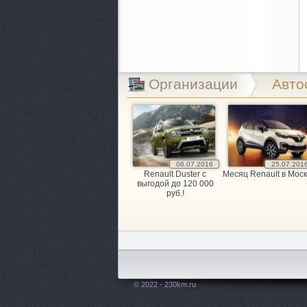
Организации
Авто
06.07.2016
25.07.201
Renault Duster с
Месяц Renault в Моск
выгодой до 120 000
руб.!
© 2022 - 230km.ru