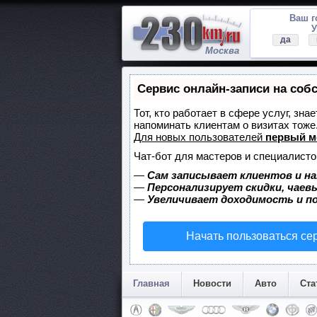
Ваш 
У
да
Москва
Сервис онлайн-записи на соб
Тот, кто работает в сфере услуг, зна
напоминать клиентам о визитах тож
Для новых пользователей
первый м
Чат-бот для мастеров и специалисто
—
Сам записывает клиентов и на
—
Персонализирует скидки, чаев
—
Увеличивает доходимость и п
Начать пользоваться се
Главная
Новости
Авто
Ста