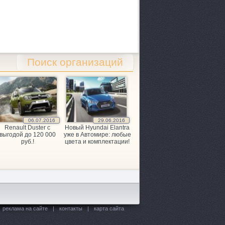
Поиск организаций
06.07.2016
29.06.2016
Renault Duster с
Новый Hyundai Elantra
выгодой до 120 000
уже в Автомире: любые
руб.!
цвета и комплектации!
реклама на сайте
|
контакты
|
карта сайта