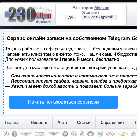
Ваш город
Москва
Угадали?
да
выбрать другой
Москва
Сервис онлайн-записи на собственном Telegram-б
Тот, кто работает в сфере услуг, знает — без ведения записи 
напоминать клиентам о визитах тоже. Нашли самый бюджетн
Для новых пользователей
первый месяц бесплатно
.
Чат-бот для мастеров и специалистов, который упрощает вед
—
Сам записывает клиентов и напоминает им о визите
—
Персонализирует скидки, чаевые, кэшбэк и предопла
—
Увеличивает доходимость и помогает больше зара
Начать пользоваться сервисом
Главная
Новости
Авто
Статьи
Справочник