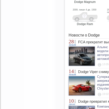
Dodge Magnum
2009, пикап 4 дв. 1500
2
r
Dodge Ram
Новости о Dodge
28
2016
FCA прекратит вып
ЯНВАРЯ
Альянс 
модели 
автопро
автомоб
13:05
14
2016
Dodge Viper сниму
ЯНВАРЯ
Суперка
америка
издание
Chrysle
19:02
10
2015
Dodge превратил 
ДЕКАБ.
Компани