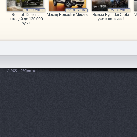
06.07.2016
25.07.2016
29.08.2016
Renault Duster с
Месяц Renault в Москве!
Новый Hyundai Creta
V
выгодой до 120 000
уже в наличии!
руб.!
© 2022 - 230km.ru