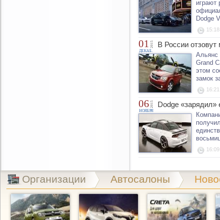
играют 
официал
Dodge V
15:18
01
2015
В России отзовут
ДЕКАБ.
Альянс 
Grand C
этом со
замок з
16:21
06
2015
Dodge «зарядил» 
НОЯБРЯ
Компани
получил
единств
восьмиц
16:09
Организации
Автосалоны
Ново