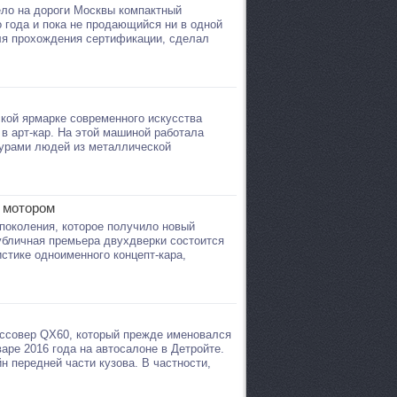
вело на дороги Москвы компактный
 года и пока не продающийся ни в одной
ля прохождения сертификации, сделал
нской ярмарке современного искусства
 в арт-кар. На этой машиной работала
турами людей из металлической
о мотором
 поколения, которое получило новый
Публичная премьера двухдверки состоится
стике одноименного концепт-кара,
россовер QX60, который прежде именовался
аре 2016 года на автосалоне в Детройте.
 передней части кузова. В частности,