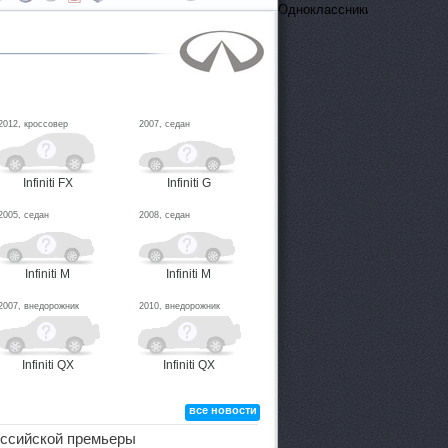
ОдноклассникиВконтактеFa
2012, кроссовер
2007, седан
Infiniti FX
Infiniti G
2005, седан
2008, седан
Infiniti M
Infiniti M
2007, внедорожник
2010, внедорожник
Infiniti QX
Infiniti QX
все новости
российской премьеры