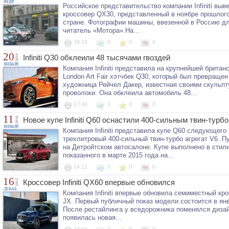
ФЕВР.
Российское представительство компании Infiniti вы
кроссовер QX30, представленный в ноябре прошлого
стране. Фотографии машины, ввезенной в Россию д
читатель «Мотора».На...
18:19
0
0
0
20
2016
Infiniti Q30 обклеили 48 тысячами гвоздей
ЯНВАРЯ
Компания Infiniti представила на крупнейшей брита
London Art Fair хэтчбек Q30, который был превращен
художница Рейчел Дакер, известная своими скульп
проволоки. Она обклеила автомобиль 48...
17:48
0
0
0
11
2016
Новое купе Infiniti Q60 оснастили 400-сильным твин-турб
ЯНВАРЯ
Компания Infiniti представила купе Q60 следующего
трехлитровый 400-сильный твин-турбо агрегат V6. 
на Детройтском автосалоне. Купе выполнено в стили
показанного в марте 2015 года на...
14:12
0
0
0
16
2015
Кроссовер Infiniti QX60 впервые обновился
ДЕКАБ.
Компания Infiniti впервые обновила семиместный к
JX. Первый публичный показ модели состоится в янв
После рестайлинга у вседорожника поменялся дизайн
появилась новая...