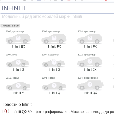
INFINITI
Модельный ряд автомобилей марки Infiniti
показать все
2007, кроссовер
2006, кроссовер
2008, кроссовер
Infiniti EX
Infiniti FX
Infiniti FX
2007, купе
2007, кабриолет
2012, кроссовер
Infiniti G
Infiniti G
Infiniti JX
2010, седан
2004, седан
2004, внедорожник
Infiniti M
Infiniti Q
Infiniti QX
Новости о Infiniti
10
2016
Infiniti QX30 сфотографировали в Москве за полгода до 