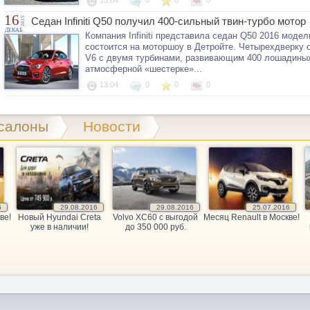
13:04
0
0
0
16
2015
Седан Infiniti Q50 получил 400-сильный твин-турбо мотор
ДЕКАБ.
Компания Infiniti представила седан Q50 2016 модел
состоится на моторшоу в Детройте. Четырехдверку 
V6 с двумя турбинами, развивающим 400 лошадиных
атмосферной «шестерке»...
13:04
0
0
0
салоны
Новости
6
29.08.2016
29.08.2016
25.07.2016
ве!
Новый Hyundai Creta
Volvo XC60 c выгодой
Месяц Renault в Москве!
уже в наличии!
до 350 000 руб.