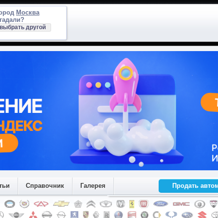
город
Москва
гадали?
выбрать другой
тьи
Справочник
Галерея
Продать авто