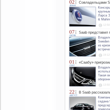
02
2014
Совладельцами S
ДЕКАБ.
Консорц
крупным
Ларса Э
& Mahin
12:50
07
2014
Saab представил 
ОКТЯБ.
Владеле
Sweden 
из криз
встрече
19:12
01
2014
«Саабу» пригрози
СЕНТ.
Владеле
использ
Такая в
оборонн
13:50
22
2014
В Saab рассказал
АВГУСТ
Компани
седана 
предсер
приводи