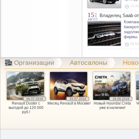
13:20
15
2014
Владелец Saab от
АВГУСТ
Компани
банкрот
задолже
фирмы. 
09:54
Организации
Автосалоны
Ново
06.07.2016
25.07.2016
29.08.2016
Renault Duster с
Месяц Renault в Москве!
Новый Hyundai Creta
V
выгодой до 120 000
уже в наличии!
руб.!