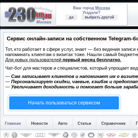
Ваш город
Москва
Угадали?
да
выбрать другой
Москва
Сервис онлайн-записи на собственном Telegram-б
Тот, кто работает в сфере услуг, знает — без ведения записи 
напоминать клиентам о визитах тоже. Нашли самый бюджетн
Для новых пользователей
первый месяц бесплатно
.
Чат-бот для мастеров и специалистов, который упрощает вед
—
Сам записывает клиентов и напоминает им о визите
—
Персонализирует скидки, чаевые, кэшбэк и предопла
—
Увеличивает доходимость и помогает больше зара
Начать пользоваться сервисом
Главная
Новости
Авто
Статьи
Справочник