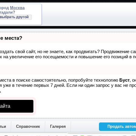
город
Москва
гадали?
выбрать другой
ые места?
здать свой сайт, но не знаете, как продвигать? Продвижение са
 на увеличение его посещаемости и повышение его позиций в 
места в поиске самостоятельно, попробуйте технологию
Буст
, 
 уже в течение первых 7 дней. Если ни один запрос у вас не про
.
айта
тьи
Справочник
Галерея
Продать авто