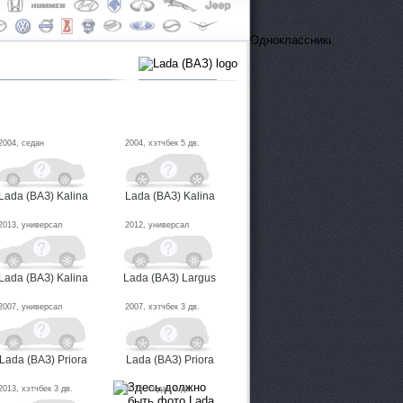
ОдноклассникиВконтактеFa
2004, седан
2004, хэтчбек 5 дв.
Lada (ВАЗ) Kalina
Lada (ВАЗ) Kalina
2013, универсал
2012, универсал
Lada (ВАЗ) Kalina
Lada (ВАЗ) Largus
2007, универсал
2007, хэтчбек 3 дв.
Lada (ВАЗ) Priora
Lada (ВАЗ) Priora
2013, хэтчбек 3 дв.
2015, седан 4 дв.