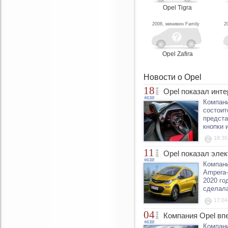
Opel Tigra
2008, минивен Family
2
Opel Zafira
Новости о Opel
18
2016
Opel показал инт
ФЕВР.
Компани
состоит
предста
кнопки 
18:35
11
2016
Opel показал эле
ФЕВР.
Компани
Ampera-
2020 го
сделала
17:04
04
2016
Компания Opel вп
ФЕВР.
Компани