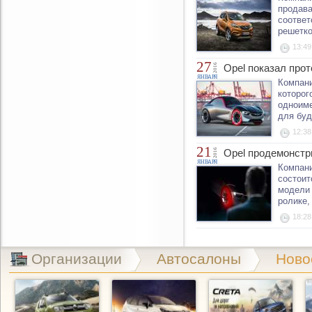
продава
соответ
решетко
13:49
27
2016
Opel показал про
ЯНВАРЯ
Компани
которог
одноиме
для буд
12:38
21
2016
Opel продемонстр
ЯНВАРЯ
Компани
состоит
модели 
ролике,
18:28
Организации
Автосалоны
Ново