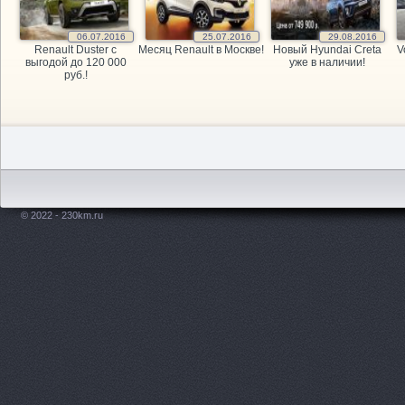
06.07.2016
25.07.2016
29.08.2016
Renault Duster с
Месяц Renault в Москве!
Новый Hyundai Creta
V
выгодой до 120 000
уже в наличии!
руб.!
© 2022 - 230km.ru