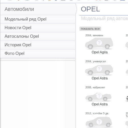
OPEL
Автомобили
Модельный ряд автом
Модельный ряд Opel
Новости Opel
показать все
Автосалоны Opel
2004, минивен
2
История Opel
Opel Agila
Фото Opel
2004, универсал
2
Opel Astra
2006, кабриолет
2
Opel Astra
2012, хэтчбек 5 дв.
2
T