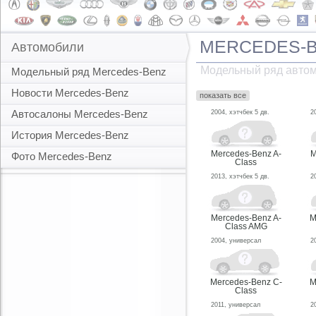
MERCEDES-
Автомобили
Модельный ряд автом
Модельный ряд Mercedes-Benz
Новости Mercedes-Benz
показать все
Автосалоны Mercedes-Benz
2004, хэтчбек 5 дв.
2
История Mercedes-Benz
Mercedes-Benz A-
M
Фото Mercedes-Benz
Class
2013, хэтчбек 5 дв.
2
Mercedes-Benz A-
M
Class AMG
2004, универсал
2
Mercedes-Benz C-
M
Class
2011, универсал
2