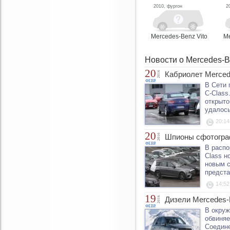
2010, фургон
2
Mercedes-Benz Vito
Me
Новости о Mercedes-
20
2016
Кабриолет Merced
ФЕВР.
В Сети 
C-Class
открыто
удалось
20:14
20
2016
Шпионы сфотогра
ФЕВР.
В распо
Class н
новым с
предста
14:52
19
2016
Дизели Mercedes-
ФЕВР.
В окруж
обвиняе
Соедине