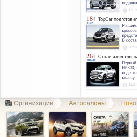
подавши
12:19
18
2016
TopCar подготови
ФЕВР.
Российс
кроссов
предста
В соста
20:59
26
2016
Стали известны в
ЯНВАРЯ
Первый 
NP300, 
подгото
классу,
12:24
Организации
Автосалоны
Ново