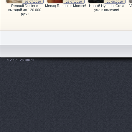
06.07.2016
25.07.2016
29.08.2016
Renault Duster с
Месяц Renault в Москве!
Новый Hyundai Creta
V
выгодой до 120 000
уже в наличии!
руб.!
© 2022 - 230km.ru