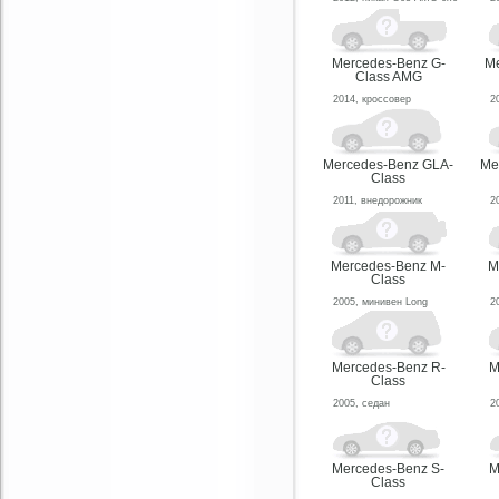
Mercedes-Benz G-
Me
Class AMG
2014, кроссовер
2
Mercedes-Benz GLA-
Me
Class
2011, внедорожник
2
Mercedes-Benz M-
M
Class
2005, минивен Long
2
Mercedes-Benz R-
M
Class
2005, седан
2
Mercedes-Benz S-
M
Class