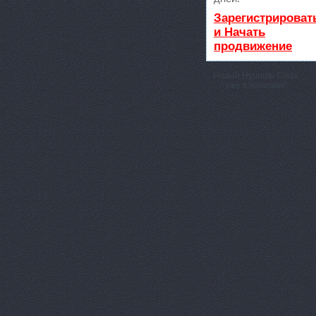
Зарегистрироват
и Начать
продвижение
Новый Hyundai Creta
уже в наличии!