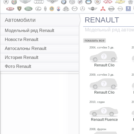
RENAULT
Автомобили
Модельный ряд автом
Модельный ряд Renault
Новости Renault
показать все
Автосалоны Renault
2004, хэтчбек 5 дв.
2
История Renault
Renault Clio
Фото Renault
2009, хэтчбек 3 дв.
2
Renault Clio
2010, седан
2
Renault Fluence
2008, фургон
2