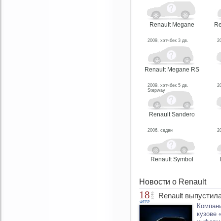
Renault Megane
Re
2009, хэтчбек 3 дв.
2
Renault Megane RS
2009, хэтчбек 5 дв.
2
Stepway
Renault Sandero
2006, седан
2
Renault Symbol
Новости о Renault
18
2016
Renault выпустил
ФЕВР.
Компани
кузове 