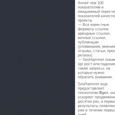
более чем 100
показателям и
ежедневный пересче
показателей качеств
проекта.
— Все известные
форматы ссылок:
арендные ссылки,
вечные ссылки,
публикации
(упоминания, мнения
отзывы, статьи, прес
релизы).
— SeoHammer покаж
где рост или падение
также запросы, на
которые нужно
обратить внимание.
SeoHammer еще
предоставляет
технологию
Буст
, он
ускоряет продвижен
десятки раз, а перв
результаты появляю
уже в течение первы
дней.