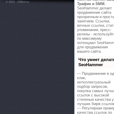
© 2022 - 230km.ru
Трафик и SMM.
SeoHammer делает
продвижение сайта
прозрачным и прост
занятием. Ссылки,
вечные ссылки, стат
упоминания, пресс-
релизы - используйт
по максимуму
потенциал SeoHamm
для продвижения
вашего сайта.
Что умеет делат
SeoHammer
— Продвижение в о
клик,
интеллектуальный
подбор запросов,
покупка самых лучш
ссылок с высокой
степенью качества у
лучших бирж ссылок
— Регулярная прове
качества ссылок по