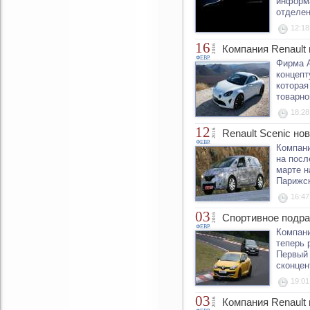
информа
отделен
12:18
16
2016
Компания Renault
ФЕВР.
Фирма A
концепт
которая
товарно
18:28
12
2016
Renault Scenic но
ФЕВР.
Компани
на посл
марте н
Парижск
16:47
03
2016
Спортивное подра
ФЕВР.
Компани
теперь 
Первый 
сконцен
19:01
03
2016
Компания Renault